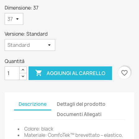
Dimensione: 37
Versione: Standard
Quantità

favorite_border
AGGIUNGI AL CARRELLO
Descrizione
Dettagli del prodotto
Documenti Allegati
Colore: black
Materiale: ComfoTek™ brevettato – elastico,