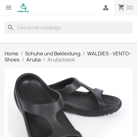
shopping_cart


(0)
search
Home
Schuhe und Bekleidung
WALDIES - VENTO-
Shoes
Aruba
Aruba black