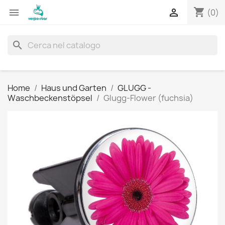
shopping_cart


(0)
search
Home
Haus und Garten
GLUGG -
Waschbeckenstöpsel
Glugg-Flower (fuchsia)