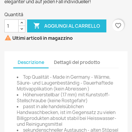
eleganter und auf jeden Fall individueller!
Quantità

favorite_border
AGGIUNGI AL CARRELLO

Ultimi articoli in magazzino
Descrizione
Dettagli del prodotto
Top Qualität - Made in Germany - Wärme,
Säure- und Laugenbeständig - Dauerhaftede
Motivapplikation (kein Abreissen )
Höhenverstellbar (17 mm) mit Kunststoff-
Stellschraube (keine Rostgefahr)
passt in alle handelsüblichen
Handwaschbecken, ist im Gegensatz zu vielen
Billigprodukten absolut stabil bei Heisswasser-
und Reinigungsmittel
sekundenschneller Austausch - alten Stöpsel