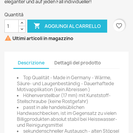
eleganter und auf jeden Fall individueller!
Quantità

favorite_border
AGGIUNGI AL CARRELLO

Ultimi articoli in magazzino
Descrizione
Dettagli del prodotto
Top Qualität - Made in Germany - Wärme,
Säure- und Laugenbeständig - Dauerhaftede
Motivapplikation (kein Abreissen )
Höhenverstellbar (17 mm) mit Kunststoff-
Stellschraube (keine Rostgefahr)
passt in alle handelsüblichen
Handwaschbecken, ist im Gegensatz zu vielen
Billigprodukten absolut stabil bei Heisswasser-
und Reinigungsmittel
sekundenschneller Austausch - alten Stöpsel