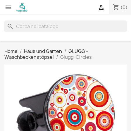
shopping_cart


(0)
search
Home
Haus und Garten
GLUGG -
Waschbeckenstöpsel
Glugg-Circles