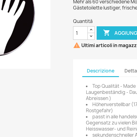
Mehr als 60 verschiedene Mo
Gästetoilette lustiger, frische
Quantità

AGGIUNG

Ultimi articoli in magaz
Descrizione
Detta
Top Qualität - Made
Laugenbeständig - Dau
Abreissen )
Höhenverstellbar (1
Rostgefahr)
passt in alle hande
Gegensatz zu vielen Bil
Heisswasser- und Rein
sekundenschneller A