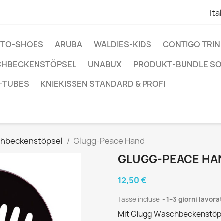
Ita
ENTO-SHOES
ARUBA
WALDIES-KIDS
CONTIGO TRI
CHBECKENSTÖPSEL
UNABUX
PRODUKT-BUNDLE S
-TUBES
KNIEKISSEN STANDARD & PROFI
hbeckenstöpsel
Glugg-Peace Hand
GLUGG-PEACE HA
12,50 €
Tasse incluse
1–3 giorni lavor
Mit Glugg Waschbeckenstöps