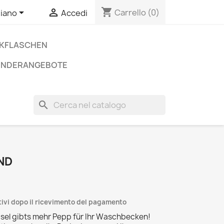
shopping_cart


Carrello
(0)
liano
Accedi
NKFLASCHEN
ONDERANGEBOTE
search
ND
ativi dopo il ricevimento del pagamento
el gibts mehr Pepp für Ihr Waschbecken!