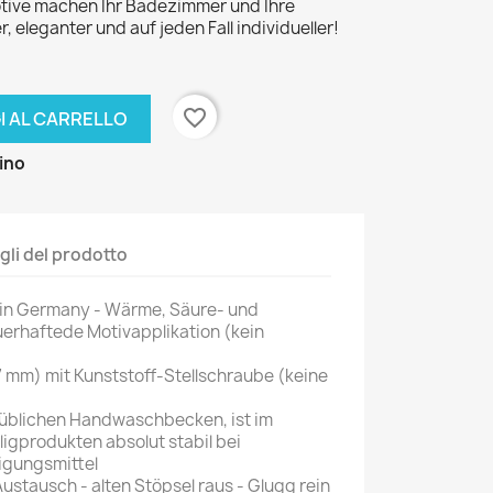
tive machen Ihr Badezimmer und Ihre
r, eleganter und auf jeden Fall individueller!
favorite_border
I AL CARRELLO
zino
gli del prodotto
 in Germany - Wärme, Säure- und
erhaftede Motivapplikation (kein
7 mm) mit Kunststoff-Stellschraube (keine
lsüblichen Handwaschbecken, ist im
ligprodukten absolut stabil bei
igungsmittel
ustausch - alten Stöpsel raus - Glugg rein