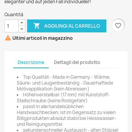
eleganter und auf jeden Fall individueller!
Quantità

favorite_border
AGGIUNGI AL CARRELLO

Ultimi articoli in magazzino
Descrizione
Dettagli del prodotto
Top Qualität - Made in Germany - Wärme,
Säure- und Laugenbeständig - Dauerhaftede
Motivapplikation (kein Abreissen )
Höhenverstellbar (17 mm) mit Kunststoff-
Stellschraube (keine Rostgefahr)
passt in alle handelsüblichen
Handwaschbecken, ist im Gegensatz zu vielen
Billigprodukten absolut stabil bei Heisswasser-
und Reinigungsmittel
sekundenschneller Austausch - alten Stöpsel