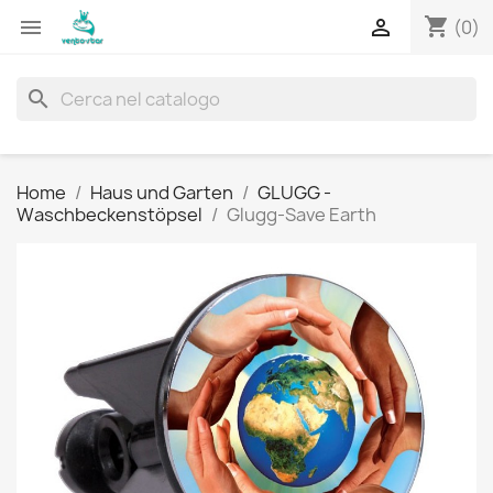
shopping_cart


(0)
search
Home
Haus und Garten
GLUGG -
Waschbeckenstöpsel
Glugg-Save Earth