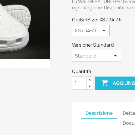
La WALDIES® JUNO PRO semichiu
ogni stagione. Disponibile an
Größe/Size: XS / 34-36
Versione: Standard
Quantità

AGGIUNG
Descrizione
Detta
Docum