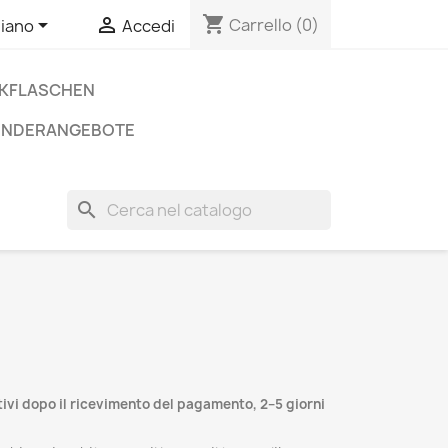
shopping_cart


Carrello
(0)
liano
Accedi
NKFLASCHEN
ONDERANGEBOTE
search
tivi dopo il ricevimento del pagamento, 2–5 giorni