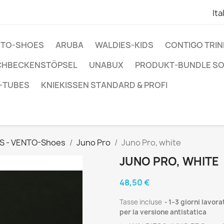
Ita
ENTO-SHOES
ARUBA
WALDIES-KIDS
CONTIGO TRI
CHBECKENSTÖPSEL
UNABUX
PRODUKT-BUNDLE S
-TUBES
KNIEKISSEN STANDARD & PROFI
S - VENTO-Shoes
Juno Pro
Juno Pro, white
JUNO PRO, WHITE
48,50 €
Tasse incluse
1–3 giorni lavora
per la versione antistatica