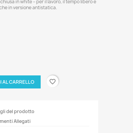
sa in white – per il lavoro, il tempo libero e
che in versione antistatica.
favorite_border
I AL CARRELLO
gli del prodotto
enti Allegati