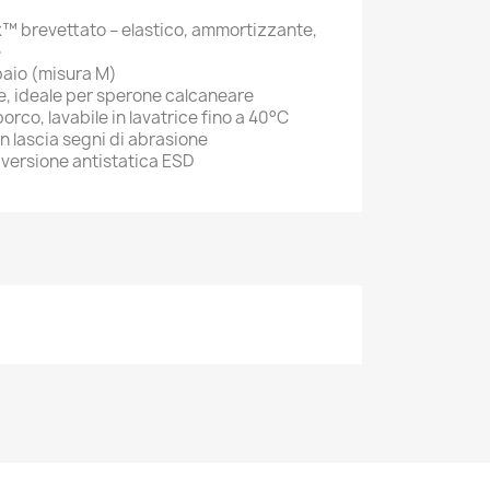
™ brevettato – elastico, ammortizzante,
e
paio (misura M)
ce, ideale per sperone calcaneare
orco, lavabile in lavatrice fino a 40°C
on lascia segni di abrasione
 versione antistatica ESD