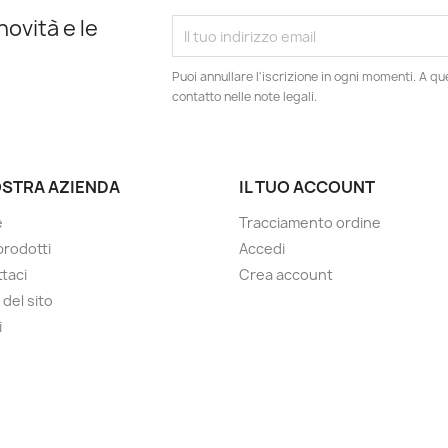
novità e le
Puoi annullare l'iscrizione in ogni momenti. A qu
contatto nelle note legali.
OSTRA AZIENDA
IL TUO ACCOUNT
e
Tracciamento ordine
prodotti
Accedi
taci
Crea account
del sito
i