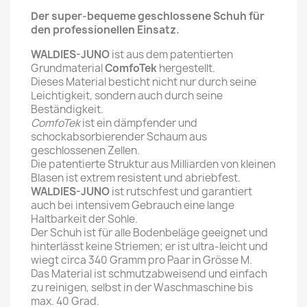
Der super-bequeme geschlossene Schuh für
den professionellen Einsatz.
WALDIES-JUNO
ist aus dem patentierten
Grundmaterial
ComfoTek
hergestellt.
Dieses Material besticht nicht nur durch seine
Leichtigkeit, sondern auch durch seine
Beständigkeit.
ComfoTek
ist ein dämpfender und
schockabsorbierender Schaum aus
geschlossenen Zellen.
Die patentierte Struktur aus Milliarden von kleinen
Blasen ist extrem resistent und abriebfest.
WALDIES-JUNO
ist rutschfest und garantiert
auch bei intensivem Gebrauch eine lange
Haltbarkeit der Sohle.
Der Schuh ist für alle Bodenbeläge geeignet und
hinterlässt keine Striemen; er ist ultra-leicht und
wiegt circa 340 Gramm pro Paar in Grösse M.
Das Material ist schmutzabweisend und einfach
zu reinigen, selbst in der Waschmaschine bis
max. 40 Grad.