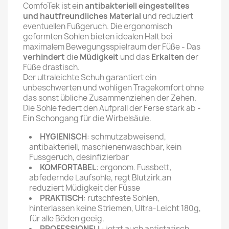
ComfoTek ist ein
antibakteriell eingestelltes
und hautfreundliches Material
und reduziert
eventuellen Fußgeruch. Die ergonomisch
geformten Sohlen bieten idealen Halt bei
maximalem Bewegungsspielraum der Füße - Das
verhindert
die
Müdigkeit
und das
Erkalten
der
Füße drastisch.
Der ultraleichte Schuh garantiert ein
unbeschwerten und wohligen Tragekomfort ohne
das sonst übliche Zusammenziehen der Zehen.
Die Sohle federt den Aufprall der Ferse stark ab -
Ein Schongang für die Wirbelsäule.
HYGIENISCH
: schmutzabweisend,
antibakteriell, maschienenwaschbar, kein
Fussgeruch, desinfizierbar
KOMFORTABEL
: ergonom. Fussbett,
abfedernde Laufsohle, regt Blutzirk.an
reduziert Müdigkeit der Füsse
PRAKTISCH
: rutschfeste Sohlen,
hinterlassen keine Striemen, Ultra-Leicht 180g,
für alle Böden geeig.
PROFESSIONELL
: jetzt auch antistatisch