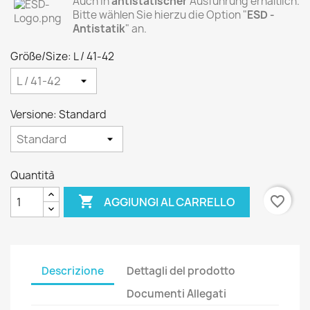
Auch in
antistatischer
Ausführung erhältlich.
Bitte wählen Sie hierzu die Option "
ESD -
Antistatik
" an.
Größe/Size: L / 41-42
Versione: Standard
Quantità

favorite_border
AGGIUNGI AL CARRELLO
Descrizione
Dettagli del prodotto
Documenti Allegati