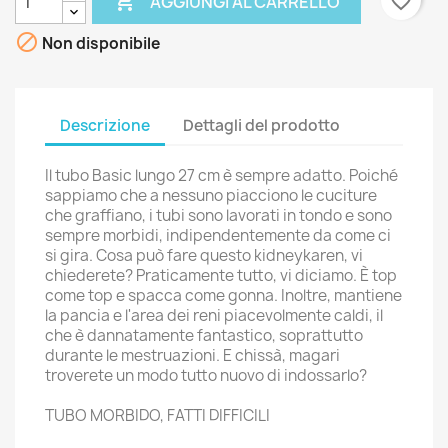

favorite_border
AGGIUNGI AL CARRELLO

Non disponibile
Descrizione
Dettagli del prodotto
Il tubo Basic lungo 27 cm è sempre adatto. Poiché
sappiamo che a nessuno piacciono le cuciture
che graffiano, i tubi sono lavorati in tondo e sono
sempre morbidi, indipendentemente da come ci
si gira. Cosa può fare questo kidneykaren, vi
chiederete? Praticamente tutto, vi diciamo. È top
come top e spacca come gonna. Inoltre, mantiene
la pancia e l'area dei reni piacevolmente caldi, il
che è dannatamente fantastico, soprattutto
durante le mestruazioni. E chissà, magari
troverete un modo tutto nuovo di indossarlo?
TUBO MORBIDO, FATTI DIFFICILI