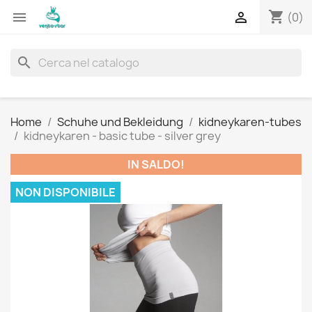
shopping_cart


(0)
search
Home
Schuhe und Bekleidung
kidneykaren-tubes
kidneykaren - basic tube - silver grey
IN SALDO!
NON DISPONIBILE