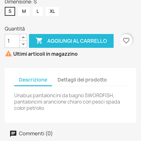
Dimensione: S
S
M
L
XL
Quantità

favorite_border
AGGIUNGI AL CARRELLO

Ultimi articoli in magazzino
Descrizione
Dettagli del prodotto
Unabux pantaloncini da bagno SWORDFISH,
pantaloncini arancione chiaro con pesci spada
color petrolio
Commenti (0)