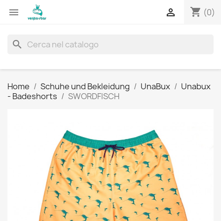
shopping_cart


(0)
search
Home
Schuhe und Bekleidung
UnaBux
Unabux
- Badeshorts
SWORDFISCH