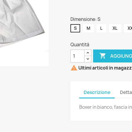
Dimensione: S
S
M
L
XL
X
Quantità

AGGIUNG

Ultimi articoli in magaz
Descrizione
Detta
Boxer in bianco, fascia in