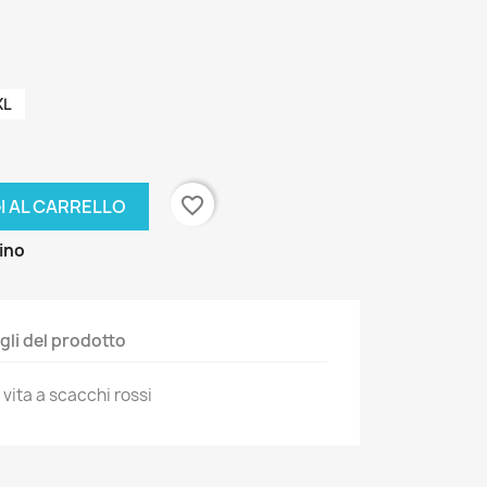
XL
favorite_border
I AL CARRELLO
zino
gli del prodotto
 vita a scacchi rossi