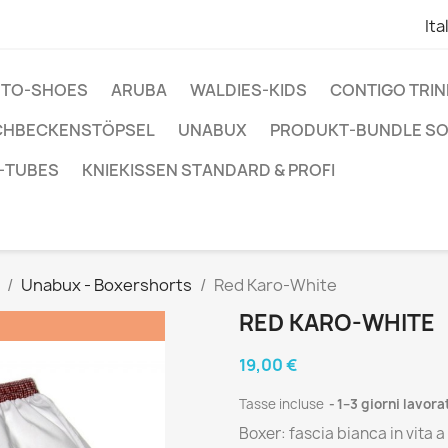
Ita
ENTO-SHOES
ARUBA
WALDIES-KIDS
CONTIGO TRI
CHBECKENSTÖPSEL
UNABUX
PRODUKT-BUNDLE S
-TUBES
KNIEKISSEN STANDARD & PROFI
Unabux - Boxershorts
Red Karo-White
RED KARO-WHITE
19,00 €
Tasse incluse
1–3 giorni lavor
Boxer: fascia bianca in vita a