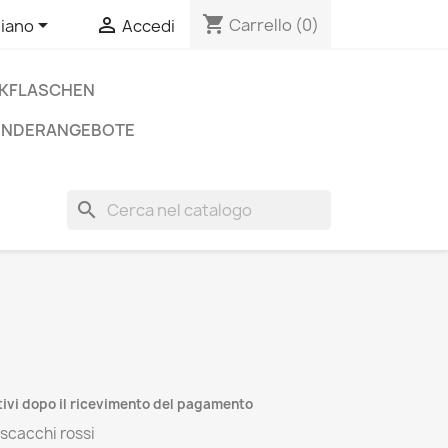
shopping_cart


Carrello
(0)
liano
Accedi
NKFLASCHEN
ONDERANGEBOTE
search
ativi dopo il ricevimento del pagamento
 scacchi rossi