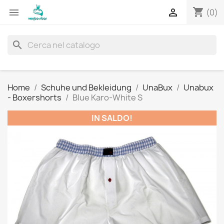
shopping_cart


(0)
search
Home
Schuhe und Bekleidung
UnaBux
Unabux
- Boxershorts
Blue Karo-White S
IN SALDO!