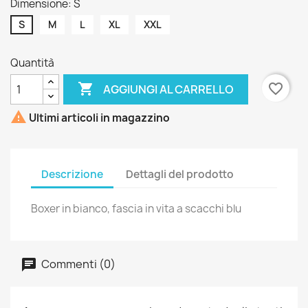
Dimensione: S
S
M
L
XL
XXL
Quantità

favorite_border
AGGIUNGI AL CARRELLO

Ultimi articoli in magazzino
Descrizione
Dettagli del prodotto
Boxer in bianco, fascia in vita a scacchi blu
Commenti (0)