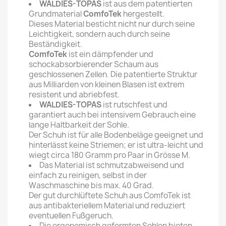
WALDIES-TOPAS
ist aus dem patentierten
Grundmaterial
ComfoTek
hergestellt.
Dieses Material besticht nicht nur durch seine
Leichtigkeit, sondern auch durch seine
Beständigkeit.
ComfoTek
ist ein dämpfender und
schockabsorbierender Schaum aus
geschlossenen Zellen. Die patentierte Struktur
aus Milliarden von kleinen Blasen ist extrem
resistent und abriebfest.
WALDIES-TOPAS
ist rutschfest und
garantiert auch bei intensivem Gebrauch eine
lange Haltbarkeit der Sohle.
Der Schuh ist für alle Bodenbeläge geeignet und
hinterlässt keine Striemen; er ist ultra-leicht und
wiegt circa 180 Gramm pro Paar in Grösse M.
Das Material ist schmutzabweisend und
einfach zu reinigen, selbst in der
Waschmaschine bis max. 40 Grad.
Der gut durchlüftete Schuh aus ComfoTek ist
aus antibakteriellem Material und reduziert
eventuellen Fußgeruch.
Die ergonomisch geformten Sohlen bieten