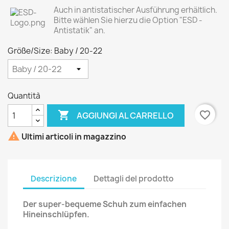
Auch in antistatischer Ausführung erhältlich.
Bitte wählen Sie hierzu die Option "ESD -
Antistatik" an.
Größe/Size: Baby / 20-22
Quantità

favorite_border
AGGIUNGI AL CARRELLO

Ultimi articoli in magazzino
Descrizione
Dettagli del prodotto
Der super-bequeme Schuh zum einfachen
Hineinschlüpfen.