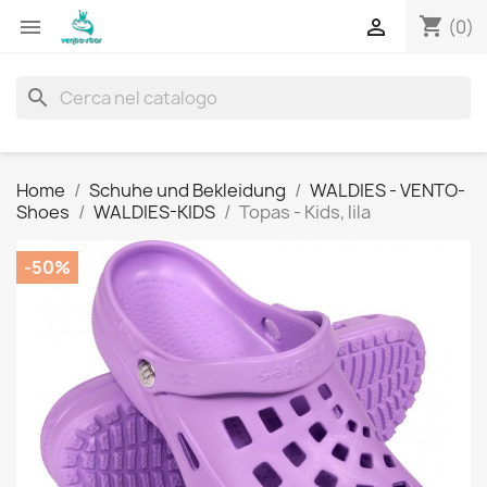
shopping_cart


(0)
search
Home
Schuhe und Bekleidung
WALDIES - VENTO-
Shoes
WALDIES-KIDS
Topas - Kids, lila
-50%