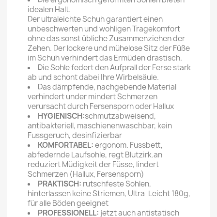
idealen Halt.
Der ultraleichte Schuh garantiert einen
unbeschwerten und wohligen Tragekomfort
ohne das sonst übliche Zusammenziehen der
Zehen. Der lockere und mühelose Sitz der Füße
im Schuh verhindert das Ermüden drastisch.
Die Sohle federt den Aufprall der Ferse stark
ab und schont dabei Ihre Wirbelsäule.
Das dämpfende, nachgebende Material
verhindert under mindert Schmerzen
verursacht durch Fersensporn oder Hallux
HYGIENISCH:
schmutzabweisend,
antibakteriell, maschienenwaschbar, kein
Fussgeruch, desinfizierbar
KOMFORTABEL:
ergonom. Fussbett,
abfedernde Laufsohle, regt Blutzirk.an
reduziert Müdigkeit der Füsse, lindert
Schmerzen (Hallux, Fersensporn)
PRAKTISCH:
rutschfeste Sohlen,
hinterlassen keine Striemen, Ultra-Leicht 180g,
für alle Böden geeignet
PROFESSIONELL:
jetzt auch antistatisch