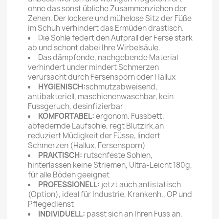
ohne das sonst übliche Zusammenziehen der
Zehen. Der lockere und mühelose Sitz der Füße
im Schuh verhindert das Ermüden drastisch.
Die Sohle federt den Aufprall der Ferse stark
ab und schont dabei Ihre Wirbelsäule.
Das dämpfende, nachgebende Material
verhindert under mindert Schmerzen
verursacht durch Fersensporn oder Hallux
HYGIENISCH:
schmutzabweisend,
antibakteriell, maschienenwaschbar, kein
Fussgeruch, desinfizierbar
KOMFORTABEL:
ergonom. Fussbett,
abfedernde Laufsohle, regt Blutzirk.an
reduziert Müdigkeit der Füsse, lindert
Schmerzen (Hallux, Fersensporn)
PRAKTISCH:
rutschfeste Sohlen,
hinterlassen keine Striemen, Ultra-Leicht 180g,
für alle Böden geeignet
PROFESSIONELL:
jetzt auch antistatisch
(Option), ideal für Industrie, Krankenh., OP und
Pflegedienst
INDIVIDUELL:
passt sich an Ihren Fuss an,