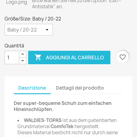
Bitte wählen Sie hierzu die Option "ESD -
Antistatik" an.
Größe/Size: Baby / 20-22
Quantità

favorite_border
AGGIUNGI AL CARRELLO
Descrizione
Dettagli del prodotto
Der super-bequeme Schuh zum einfachen
Hineinschlüpfen.
WALDIES-TOPAS
ist aus dem patentierten
Grundmaterial
ComfoTek
hergestellt.
Dieses Material besticht nicht nur durch seine