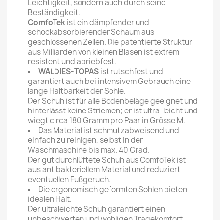
Leichtigkeit, sondern auch durch seine
Beständigkeit.
ComfoTek
ist ein dämpfender und
schockabsorbierender Schaum aus
geschlossenen Zellen. Die patentierte Struktur
aus Milliarden von kleinen Blasen ist extrem
resistent und abriebfest.
WALDIES-TOPAS
ist rutschfest und
garantiert auch bei intensivem Gebrauch eine
lange Haltbarkeit der Sohle.
Der Schuh ist für alle Bodenbeläge geeignet und
hinterlässt keine Striemen; er ist ultra-leicht und
wiegt circa 180 Gramm pro Paar in Grösse M.
Das Material ist schmutzabweisend und
einfach zu reinigen, selbst in der
Waschmaschine bis max. 40 Grad.
Der gut durchlüftete Schuh aus ComfoTek ist
aus antibakteriellem Material und reduziert
eventuellen Fußgeruch.
Die ergonomisch geformten Sohlen bieten
idealen Halt.
Der ultraleichte Schuh garantiert einen
unbeschwerten und wohligen Tragekomfort