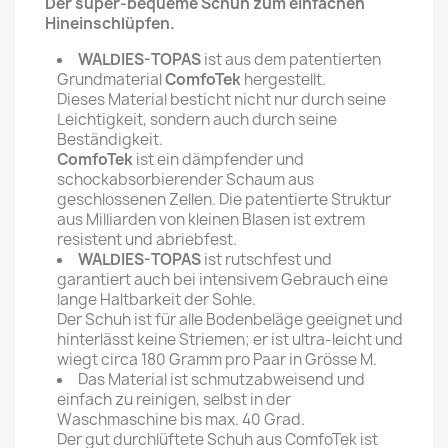
Der super-bequeme Schuh zum einfachen
Hineinschlüpfen.
WALDIES-TOPAS
ist aus dem patentierten
Grundmaterial
ComfoTek
hergestellt.
Dieses Material besticht nicht nur durch seine
Leichtigkeit, sondern auch durch seine
Beständigkeit.
ComfoTek
ist ein dämpfender und
schockabsorbierender Schaum aus
geschlossenen Zellen. Die patentierte Struktur
aus Milliarden von kleinen Blasen ist extrem
resistent und abriebfest.
WALDIES-TOPAS
ist rutschfest und
garantiert auch bei intensivem Gebrauch eine
lange Haltbarkeit der Sohle.
Der Schuh ist für alle Bodenbeläge geeignet und
hinterlässt keine Striemen; er ist ultra-leicht und
wiegt circa 180 Gramm pro Paar in Grösse M.
Das Material ist schmutzabweisend und
einfach zu reinigen, selbst in der
Waschmaschine bis max. 40 Grad.
Der gut durchlüftete Schuh aus ComfoTek ist