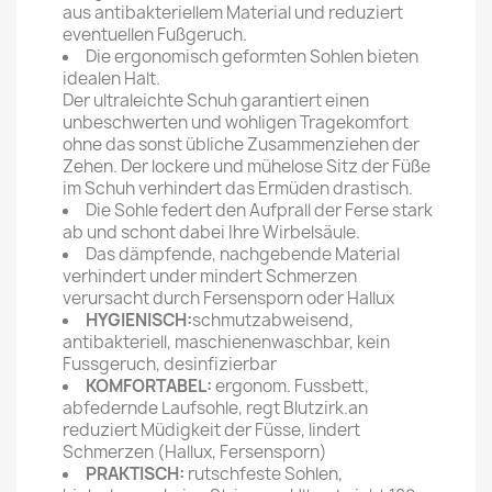
aus antibakteriellem Material und reduziert
eventuellen Fußgeruch.
Die ergonomisch geformten Sohlen bieten
idealen Halt.
Der ultraleichte Schuh garantiert einen
unbeschwerten und wohligen Tragekomfort
ohne das sonst übliche Zusammenziehen der
Zehen. Der lockere und mühelose Sitz der Füße
im Schuh verhindert das Ermüden drastisch.
Die Sohle federt den Aufprall der Ferse stark
ab und schont dabei Ihre Wirbelsäule.
Das dämpfende, nachgebende Material
verhindert under mindert Schmerzen
verursacht durch Fersensporn oder Hallux
HYGIENISCH:
schmutzabweisend,
antibakteriell, maschienenwaschbar, kein
Fussgeruch, desinfizierbar
KOMFORTABEL:
ergonom. Fussbett,
abfedernde Laufsohle, regt Blutzirk.an
reduziert Müdigkeit der Füsse, lindert
Schmerzen (Hallux, Fersensporn)
PRAKTISCH:
rutschfeste Sohlen,