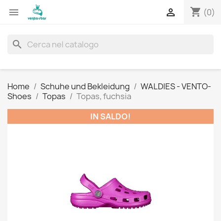
shopping_cart


(0)
search
Home
Schuhe und Bekleidung
WALDIES - VENTO-
Shoes
Topas
Topas, fuchsia
IN SALDO!