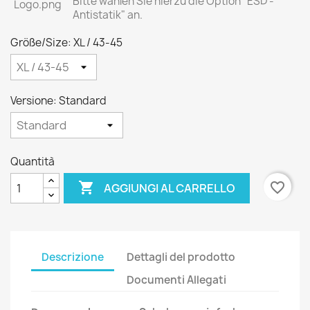
Bitte wählen Sie hierzu die Option "ESD -
Antistatik" an.
Größe/Size: XL / 43-45
Versione: Standard
Quantità

favorite_border
AGGIUNGI AL CARRELLO
Descrizione
Dettagli del prodotto
Documenti Allegati