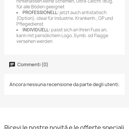
hinterlassen keine Striemen, Ultra-Leicht 180g,
für alle Böden geeignet
PROFESSIONELL:
jetzt auch antistatisch
(Option), ideal für Industrie, Krankenh., OP und
Pflegedienst
INDIVIDUELL:
passt sich an Ihren Fuss an,
kann mit persölichem Logo, Symb. od Flagge
versehen werden
Commenti (0)
Ancora nessuna recensione da parte degli utenti.
Ricevi le nostre novità e le offerte speciali