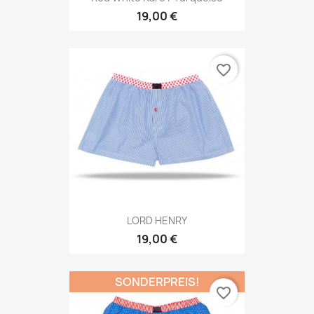
19,00 €
favorite_border
LORD HENRY
19,00 €
SONDERPREIS!
favorite_border