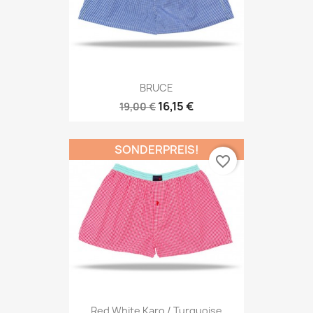
BRUCE
16,15 €
19,00 €
SONDERPREIS!
favorite_border
Red White Karo / Turquoise