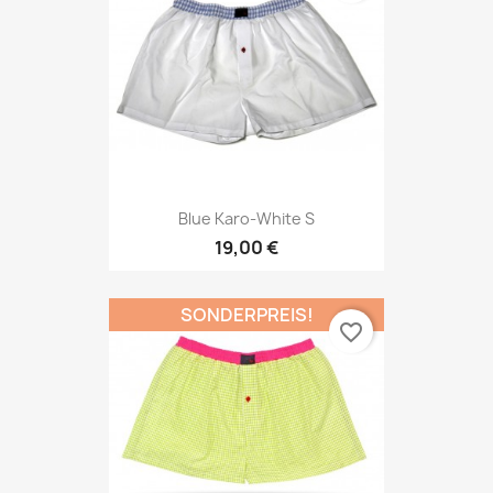
Blue Karo-White S
19,00 €
SONDERPREIS!
favorite_border