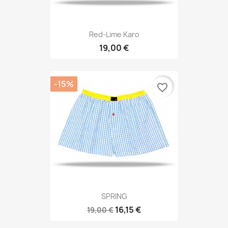
Red-Lime Karo
19,00 €
-15%
favorite_border
SPRING
16,15 €
19,00 €