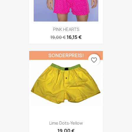
PINK HEARTS
16,15 €
19,00 €
SONDERPREIS!
favorite_border
Lime Dots-Yellow
19,00 €