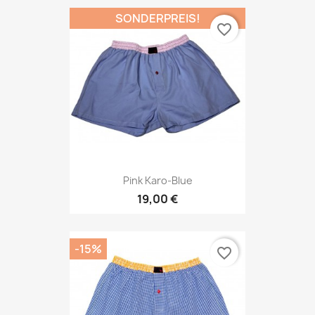
SONDERPREIS!
favorite_border
Pink Karo-Blue
19,00 €
-15%
favorite_border