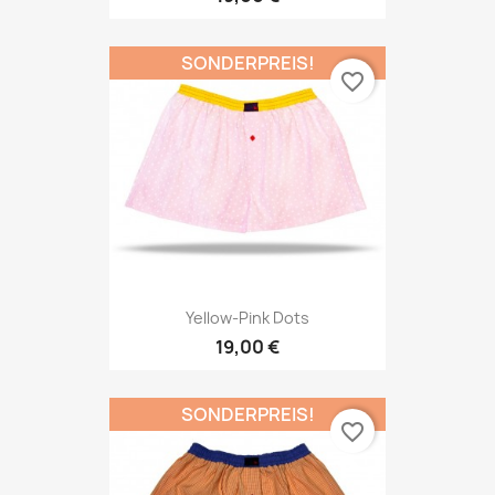
SONDERPREIS!
favorite_border
Yellow-Pink Dots
19,00 €
SONDERPREIS!
favorite_border