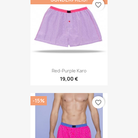
favorite_border
Red-Purple Karo
19,00 €
-15%
favorite_border