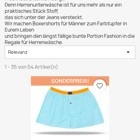
Denn Herrenunterwäsche ist für uns mehr als nur ein
praktisches Stück Stoff,
das sich unter der Jeans versteckt.
Wir machen Boxershorts für Männer zum Farbtupfer in
Eurem Leben
und bringen den längst fällige bunte Portion Fashion in die
Regale für Herrenwäsche.

Relevanz
1 - 35 von 54 Artikel(n)
SONDERPREIS!
favorite_border