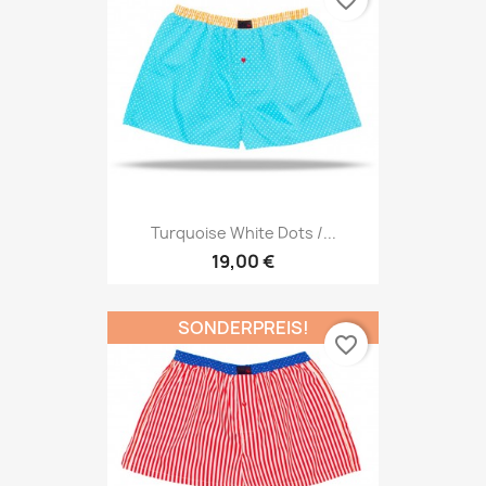
favorite_border
Turquoise White Dots /...
19,00 €
SONDERPREIS!
favorite_border