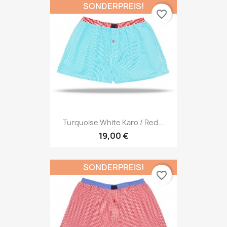
SONDERPREIS!
favorite_border
Turquoise White Karo / Red...
19,00 €
SONDERPREIS!
favorite_border