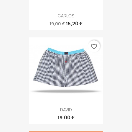
CARLOS
15,20 €
19,00 €
favorite_border
DAVID
19,00 €