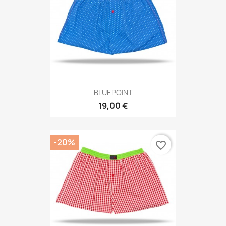
BLUEPOINT
19,00 €
-20%
favorite_border