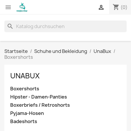
shopping_cart


(0)
search
Startseite
Schuhe und Bekleidung
UnaBux
Boxershorts
UNABUX
Boxershorts
Hipster - Damen-Panties
Boxerbriefs / Retroshorts
Pyjama-Hosen
Badeshorts