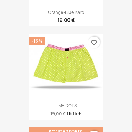
Orange-Blue Karo
19,00 €
-15%
favorite_border
LIME DOTS
16,15 €
19,00 €
SONDERPREIS!