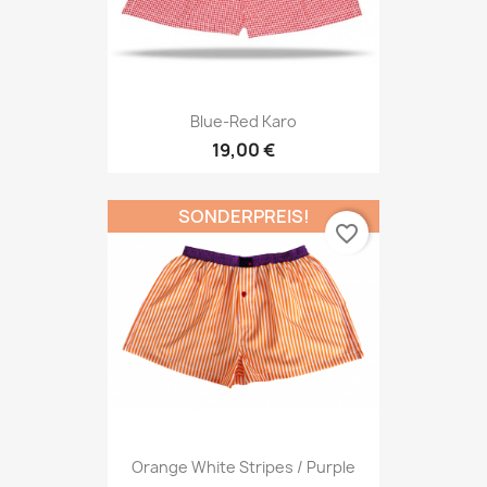
Blue-Red Karo
19,00 €
SONDERPREIS!
favorite_border
Orange White Stripes / Purple