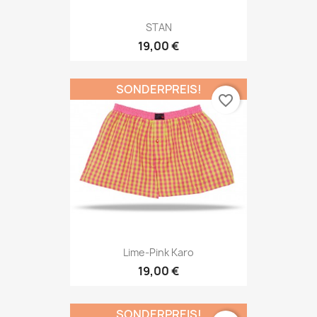
STAN
19,00 €
SONDERPREIS!
favorite_border
Lime-Pink Karo
19,00 €
SONDERPREIS!