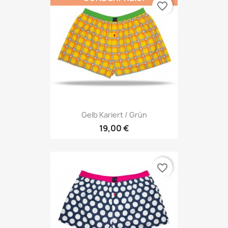
favorite_border
Gelb Kariert / Grün
19,00 €
favorite_border