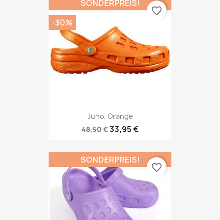
SONDERPREIS!
favorite_border
-30%
Juno, Orange
33,95 €
48,50 €
SONDERPREIS!
favorite_border