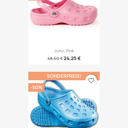
Juno, Pink
24,25 €
48,50 €
SONDERPREIS!
favorite_border
-50%