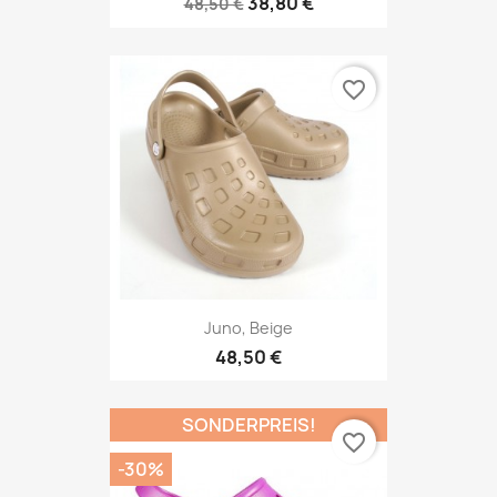
38,80 €
48,50 €
favorite_border
Juno, Beige
48,50 €
SONDERPREIS!
favorite_border
-30%