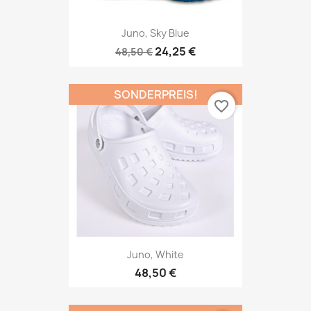
Juno, Sky Blue
24,25 €
48,50 €
SONDERPREIS!
favorite_border
Juno, White
48,50 €