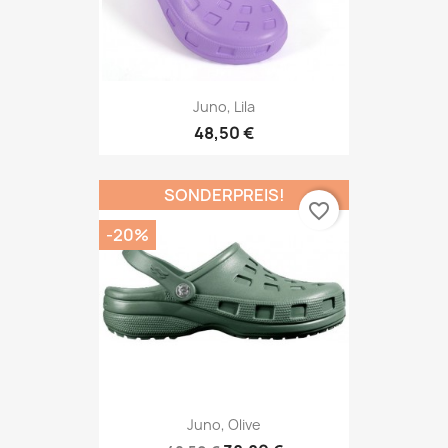
Juno, Lila
48,50 €
SONDERPREIS!
favorite_border
-20%
Juno, Olive