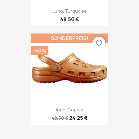
Juno, Turquoise
48,50 €
SONDERPREIS!
favorite_border
-50%
Juno, Copper
24,25 €
48,50 €