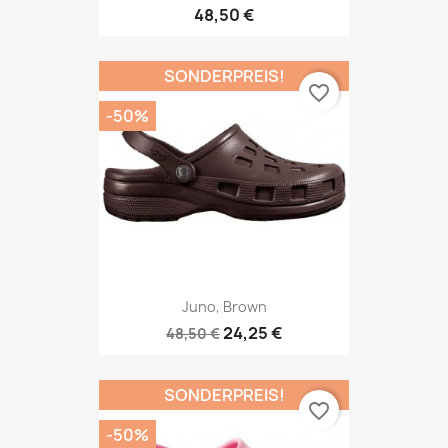
48,50 €
SONDERPREIS!
favorite_border
-50%
Juno, Brown
24,25 €
48,50 €
SONDERPREIS!
favorite_border
-50%