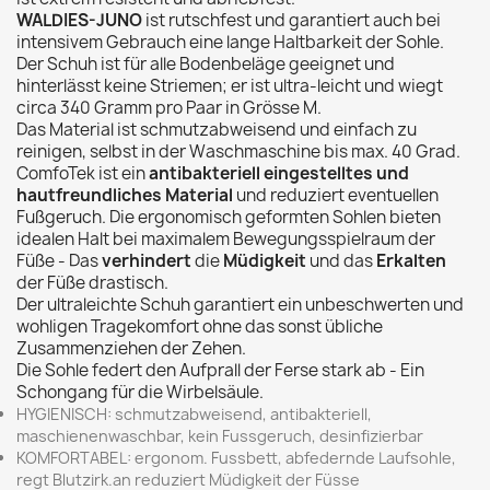
WALDIES-JUNO
ist rutschfest und garantiert auch bei
intensivem Gebrauch eine lange Haltbarkeit der Sohle.
Der Schuh ist für alle Bodenbeläge geeignet und
hinterlässt keine Striemen; er ist ultra-leicht und wiegt
circa 340 Gramm pro Paar in Grösse M.
Das Material ist schmutzabweisend und einfach zu
reinigen, selbst in der Waschmaschine bis max. 40 Grad.
ComfoTek ist ein
antibakteriell eingestelltes und
hautfreundliches Material
und reduziert eventuellen
Fußgeruch. Die ergonomisch geformten Sohlen bieten
idealen Halt bei maximalem Bewegungsspielraum der
Füße - Das
verhindert
die
Müdigkeit
und das
Erkalten
der Füße drastisch.
Der ultraleichte Schuh garantiert ein unbeschwerten und
wohligen Tragekomfort ohne das sonst übliche
Zusammenziehen der Zehen.
Die Sohle federt den Aufprall der Ferse stark ab - Ein
Schongang für die Wirbelsäule.
HYGIENISCH
: schmutzabweisend, antibakteriell,
maschienenwaschbar, kein Fussgeruch, desinfizierbar
KOMFORTABEL
: ergonom. Fussbett, abfedernde Laufsohle,
regt Blutzirk.an reduziert Müdigkeit der Füsse