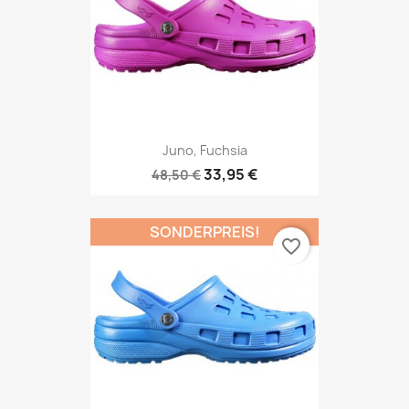
Juno, Fuchsia
33,95 €
48,50 €
SONDERPREIS!
favorite_border