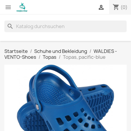
shopping_cart


(0)
search
Startseite
Schuhe und Bekleidung
WALDIES -
VENTO-Shoes
Topas
Topas, pacific-blue