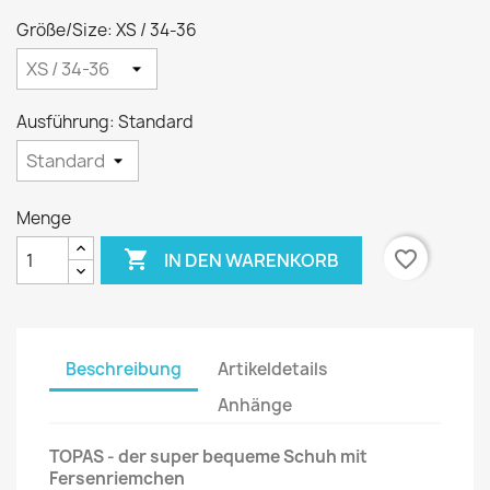
Größe/Size: XS / 34-36
Ausführung: Standard
Menge

favorite_border
IN DEN WARENKORB
Beschreibung
Artikeldetails
Anhänge
TOPAS - der super bequeme Schuh mit
Fersenriemchen