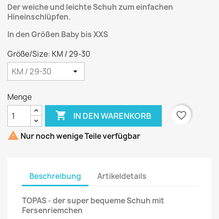
Der weiche und leichte Schuh zum einfachen
Hineinschlüpfen.
In den Größen Baby bis XXS
Größe/Size: KM / 29-30
Menge

favorite_border
IN DEN WARENKORB

Nur noch wenige Teile verfügbar
Beschreibung
Artikeldetails
TOPAS - der super bequeme Schuh mit
Fersenriemchen