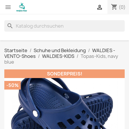
shopping_cart


(0)
search
Startseite
Schuhe und Bekleidung
WALDIES -
VENTO-Shoes
WALDIES-KIDS
Topas-Kids, navy
blue
SONDERPREIS!
-50%