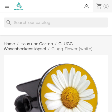
shopping_cart


(0)
search
Home
Haus und Garten
GLUGG -
Waschbeckenstöpsel
Glugg-Flower (white)