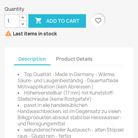
Quantity

favorite_border
ADD TO CART

Last items in stock
Description
Product Details
Top Qualität - Made in Germany - Wärme,
Säure- und Laugenbeständig - Dauerhaftede
Motivapplikation (kein Abreissen )
Höhenverstellbar (17 mm) mit Kunststoff-
Stellschraube (keine Rostgefahr)
passt in alle handelsüblichen
Handwaschbecken, ist im Gegensatz zu vielen
Billigprodukten absolut stabil bei Heisswasser-
und Reinigungsmittel
sekundenschneller Austausch - alten Stöpsel
raus - Glugg rein - fertig