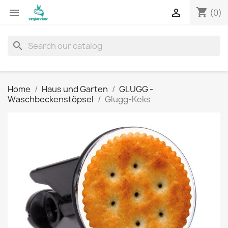
shopping_cart


(0)
search
Home
Haus und Garten
GLUGG -
Waschbeckenstöpsel
Glugg-Keks