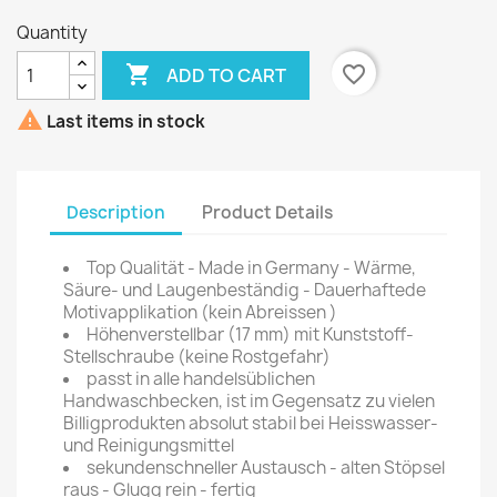
Quantity

favorite_border
ADD TO CART

Last items in stock
Description
Product Details
Top Qualität - Made in Germany - Wärme,
Säure- und Laugenbeständig - Dauerhaftede
Motivapplikation (kein Abreissen )
Höhenverstellbar (17 mm) mit Kunststoff-
Stellschraube (keine Rostgefahr)
passt in alle handelsüblichen
Handwaschbecken, ist im Gegensatz zu vielen
Billigprodukten absolut stabil bei Heisswasser-
und Reinigungsmittel
sekundenschneller Austausch - alten Stöpsel
raus - Glugg rein - fertig