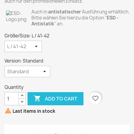
auch für den proffesionellen Einsatz.
Auch in
antistatischer
Ausführung erhältlich.
Bitte wählen Sie hierzu die Option "
ESD -
Antistatik
" an.
Größe/Size: L / 41-42
Version: Standard
Quantity

favorite_border
ADD TO CART

Last items in stock