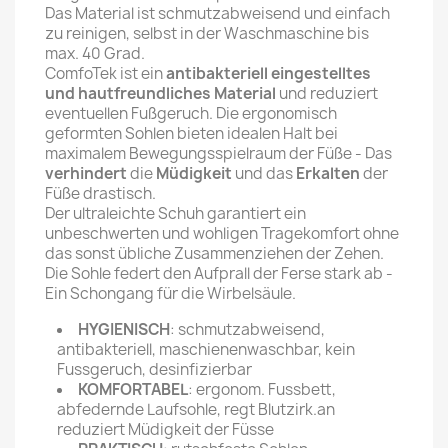
Das Material ist schmutzabweisend und einfach
zu reinigen, selbst in der Waschmaschine bis
max. 40 Grad.
ComfoTek ist ein
antibakteriell eingestelltes
und hautfreundliches Material
und reduziert
eventuellen Fußgeruch. Die ergonomisch
geformten Sohlen bieten idealen Halt bei
maximalem Bewegungsspielraum der Füße - Das
verhindert
die
Müdigkeit
und das
Erkalten
der
Füße drastisch.
Der ultraleichte Schuh garantiert ein
unbeschwerten und wohligen Tragekomfort ohne
das sonst übliche Zusammenziehen der Zehen.
Die Sohle federt den Aufprall der Ferse stark ab -
Ein Schongang für die Wirbelsäule.
HYGIENISCH
: schmutzabweisend,
antibakteriell, maschienenwaschbar, kein
Fussgeruch, desinfizierbar
KOMFORTABEL
: ergonom. Fussbett,
abfedernde Laufsohle, regt Blutzirk.an
reduziert Müdigkeit der Füsse