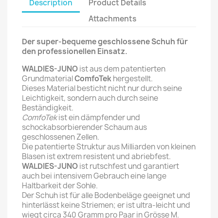
Description
Product Details
Attachments
Der super-bequeme geschlossene Schuh für
den professionellen Einsatz.
WALDIES-JUNO
ist aus dem patentierten
Grundmaterial
ComfoTek
hergestellt.
Dieses Material besticht nicht nur durch seine
Leichtigkeit, sondern auch durch seine
Beständigkeit.
ComfoTek
ist ein dämpfender und
schockabsorbierender Schaum aus
geschlossenen Zellen.
Die patentierte Struktur aus Milliarden von kleinen
Blasen ist extrem resistent und abriebfest.
WALDIES-JUNO
ist rutschfest und garantiert
auch bei intensivem Gebrauch eine lange
Haltbarkeit der Sohle.
Der Schuh ist für alle Bodenbeläge geeignet und
hinterlässt keine Striemen; er ist ultra-leicht und
wiegt circa 340 Gramm pro Paar in Grösse M.