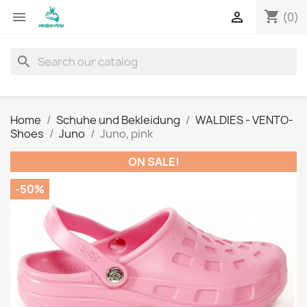
shopping_cart


(0)
search
Home
Schuhe und Bekleidung
WALDIES - VENTO-
Shoes
Juno
Juno, pink
ON SALE!
-50%