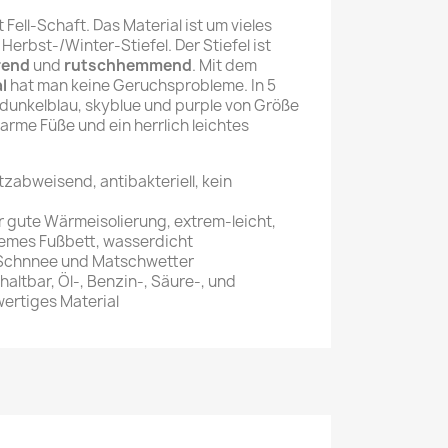
Fell-Schaft. Das Material ist um vieles
Herbst-/Winter-Stiefel. Der Stiefel ist
rend
und
rutschhemmend
. Mit dem
l
hat man keine Geruchsprobleme. In 5
 dunkelblau, skyblue und purple von Größe
arme Füße und ein herrlich leichtes
abweisend, antibakteriell, kein
gute Wärmeisolierung, extrem-leicht,
mes Fußbett, wasserdicht
, Schnnee und Matschwetter
altbar, Öl-, Benzin-, Säure-, und
ertiges Material