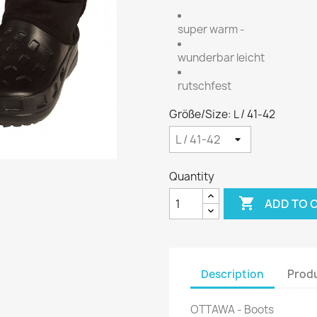
super warm -
wunderbar leicht
rutschfest
Größe/Size: L / 41-42
Quantity

ADD TO 
Description
Produ
OTTAWA - Boots