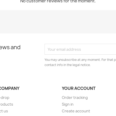
No customer reviews for the moment.
news and
You may unsubscribe at any moment. For that p
contact info in the legal notice.
COMPANY
YOUR ACCOUNT
-drop
Order tracking
roducts
Sign in
ct us
Create account