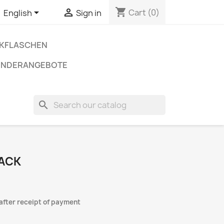
shopping_cart


Cart
(0)
English
Sign in
NKFLASCHEN
ONDERANGEBOTE
search
LACK
after receipt of payment