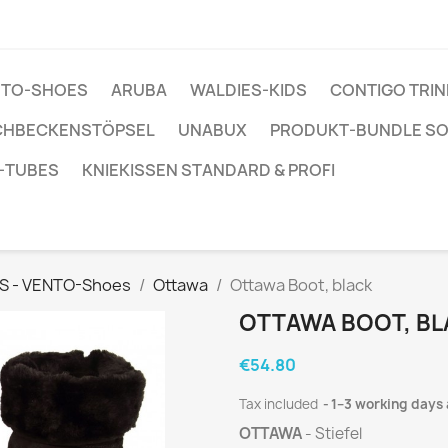
ENTO-SHOES
ARUBA
WALDIES-KIDS
CONTIGO TRI
CHBECKENSTÖPSEL
UNABUX
PRODUKT-BUNDLE S
-TUBES
KNIEKISSEN STANDARD & PROFI
S - VENTO-Shoes
Ottawa
Ottawa Boot, black
OTTAWA BOOT, B
€54.80
Tax included
1–3 working days 
OTTAWA
- Stiefel