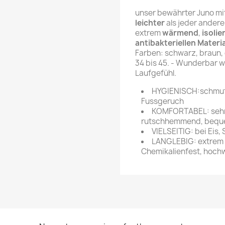
unser bewährter Juno mit 
leichter
als jeder andere 
extrem
wärmend
,
isolie
antibakteriellen Materia
Farben: schwarz, braun,
34 bis 45. - Wunderbar w
Laufgefühl.
HYGIENISCH:schmutz
Fussgeruch
KOMFORTABEL: sehr 
rutschhemmend, beque
VIELSEITIG: bei Eis
LANGLEBIG: extrem h
Chemikalienfest, hochw