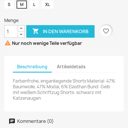
S
M
L
XL
Menge

favorite_border
IN DEN WARENKORB

Nur noch wenige Teile verfügbar
Beschreibung
Artikeldetails
Farbenfrohe, enganliegende Shorts Material: 47%
Baumwolle, 47% Modal, 6% Elasthan Bund: Gelb
mit weißem Schriftzug Shorts: schwarz mit
Katzenaugen
Kommentare (0)