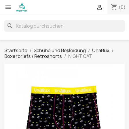
shopping_cart


(0)
search
Startseite
Schuhe und Bekleidung
UnaBux
Boxerbriefs / Retroshorts
NIGHT CAT