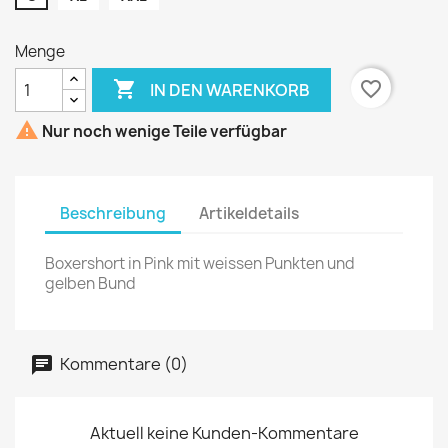
Menge

favorite_border
IN DEN WARENKORB

Nur noch wenige Teile verfügbar
Beschreibung
Artikeldetails
Boxershort in Pink mit weissen Punkten und
gelben Bund
Kommentare (0)
Aktuell keine Kunden-Kommentare