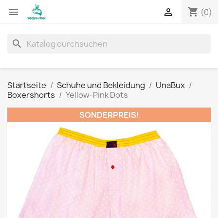
shopping_cart


(0)
search
Startseite
Schuhe und Bekleidung
UnaBux
Boxershorts
Yellow-Pink Dots
SONDERPREIS!