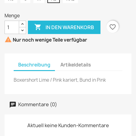
Menge

favorite_border
IN DEN WARENKORB

Nur noch wenige Teile verfügbar
Beschreibung
Artikeldetails
Boxershort Lime / Pink kariert, Bund in Pink
Kommentare (0)
Aktuell keine Kunden-Kommentare