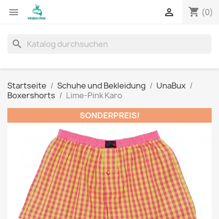
shopping_cart


(0)
search
Startseite
Schuhe und Bekleidung
UnaBux
Boxershorts
Lime-Pink Karo
SONDERPREIS!