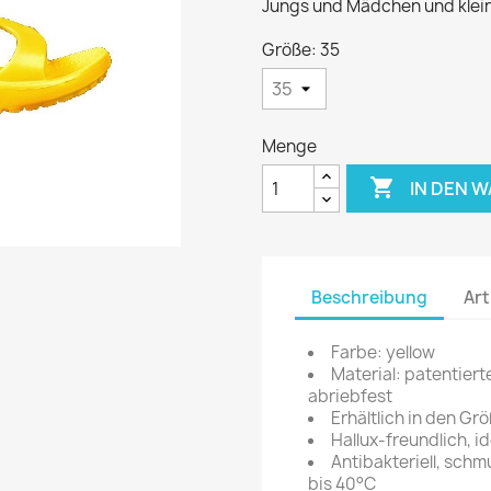
Jungs und Mädchen und klein
Größe: 35
Menge

IN DEN 
Beschreibung
Art
Farbe: yellow
Material: patentier
abriebfest
Erhältlich in den Gr
Hallux-freundlich, i
Antibakteriell, sc
bis 40°C