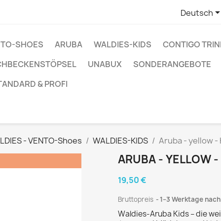
Deutsch
ENTO-SHOES
ARUBA
WALDIES-KIDS
CONTIGO TRI
CHBECKENSTÖPSEL
UNABUX
SONDERANGEBOTE
TANDARD & PROFI
LDIES - VENTO-Shoes
WALDIES-KIDS
Aruba - yellow -
ARUBA - YELLOW -
!
19,50 €
Bruttopreis
1–3 Werktage nac
Waldies-Aruba Kids – die weic