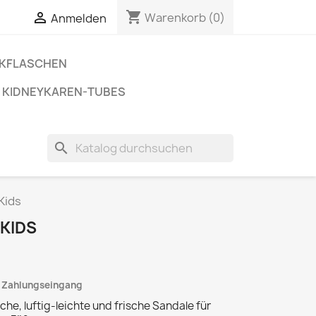
shopping_cart


Warenkorb
(0)
Anmelden
NKFLASCHEN
KIDNEYKAREN-TUBES
search
 Kids
 KIDS
h Zahlungseingang
he, luftig-leichte und frische Sandale für