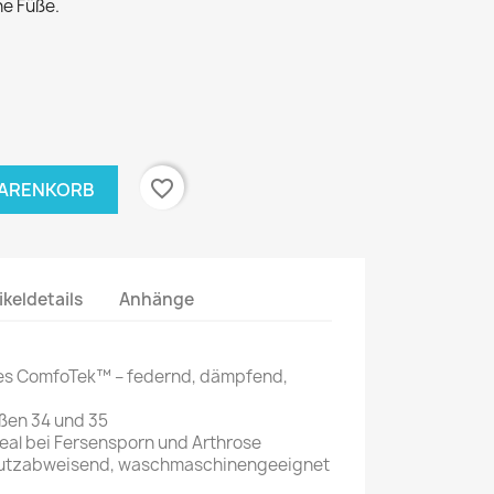
e Füße.
favorite_border
WARENKORB
ikeldetails
Anhänge
tes ComfoTek™ – federnd, dämpfend,
ößen 34 und 35
deal bei Fersensporn und Arthrose
hmutzabweisend, waschmaschinengeeignet