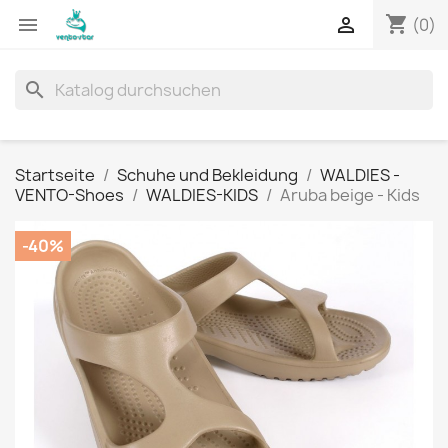
shopping_cart


(0)
search
Startseite
Schuhe und Bekleidung
WALDIES -
VENTO-Shoes
WALDIES-KIDS
Aruba beige - Kids
-40%