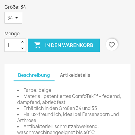
Größe: 34
Menge

favorite_border
IN DEN WARENKORB
Beschreibung
Artikeldetails
Farbe: beige
Material: patentiertes ComfoTek™ – federnd,
dämpfend, abriebfest
Erhältlich in den Größen 34 und 35
Hallux-freundlich, ideal bei Fersensporn und
Arthrose
Antibakteriell, schmutzabweisend,
waschmaschinengeeignet bis 40°C