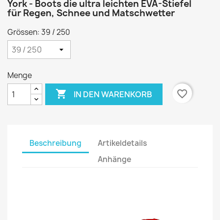
York - Boots die ultra leichten EVA-Stiefel
für Regen, Schnee und Matschwetter
Grössen: 39 / 250
Menge

favorite_border
IN DEN WARENKORB
Beschreibung
Artikeldetails
Anhänge