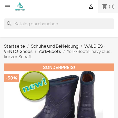
shopping_cart


(0)
search
Startseite
Schuhe und Bekleidung
WALDIES -
VENTO-Shoes
York-Boots
York-Boots, navy blue,
kurzer Schaft
SONDERPREIS!
-50%