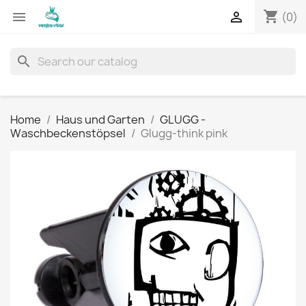
shopping_cart


(0)
search
Home
Haus und Garten
GLUGG -
Waschbeckenstöpsel
Glugg-think pink