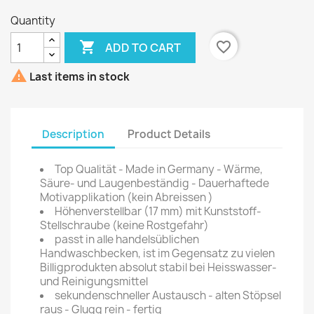
Quantity

favorite_border
ADD TO CART

Last items in stock
Description
Product Details
Top Qualität - Made in Germany - Wärme,
Säure- und Laugenbeständig - Dauerhaftede
Motivapplikation (kein Abreissen )
Höhenverstellbar (17 mm) mit Kunststoff-
Stellschraube (keine Rostgefahr)
passt in alle handelsüblichen
Handwaschbecken, ist im Gegensatz zu vielen
Billigprodukten absolut stabil bei Heisswasser-
und Reinigungsmittel
sekundenschneller Austausch - alten Stöpsel
raus - Glugg rein - fertig