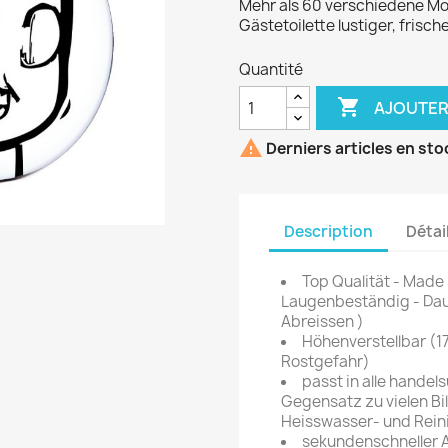
Mehr als 60 verschiedene Mo
Gästetoilette lustiger, frische
Quantité

AJOUTER

Derniers articles en sto
Description
Détai
Top Qualität - Made
Laugenbeständig - Dau
Abreissen )
Höhenverstellbar (1
Rostgefahr)
passt in alle hande
Gegensatz zu vielen Bil
Heisswasser- und Rein
sekundenschneller A