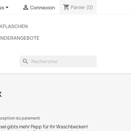
shopping_cart


Panier
(0)
is
Connexion
NKFLASCHEN
ONDERANGEBOTE
search
K
réception du paiement
el gibts mehr Pepp für Ihr Waschbecken!