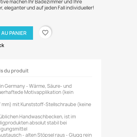
tive machen Ihr Badezimmer und Ihre
r, eleganter und auf jeden Fall individueller!
favorite_border
 AU PANIER
ck
ls du produit
 in Germany - Wärme, Säure- und
erhaftede Motivapplikation (kein
7 mm) mit Kunststoff-Stellschraube (keine
lsüblichen Handwaschbecken, ist im
ligprodukten absolut stabil bei
igungsmittel
ustausch - alten Stöpsel raus - Glugg rein