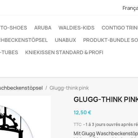
França
ENTO-SHOES
ARUBA
WALDIES-KIDS
CONTIGO TRI
CHBECKENSTÖPSEL
UNABUX
PRODUKT-BUNDLE S
-TUBES
KNIEKISSEN STANDARD & PROFI
schbeckenstöpsel
Glugg-think pink
GLUGG-THINK PIN
12,50 €
TTC
1 à 3 jours ouvrés après 
Mit Glugg Waschbeckenstöps