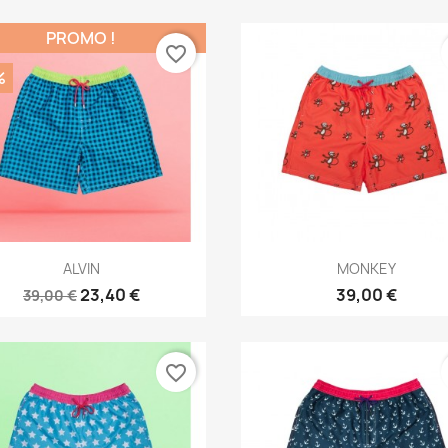
PROMO !
favorite_border
%
Aperçu rapide
Aperçu rapide


ALVIN
MONKEY
23,40 €
39,00 €
39,00 €
favorite_border