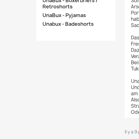
UnaBux - Boxerbriefs /
Som
Retroshorts
Ars
Por
UnaBux - Pyjamas
hab
Unabux - Badeshorts
Sac
Das
Fre
Daz
Ver
Bei
Tuk
Una
Und
am 
Als
Str
Ode
Il y a 