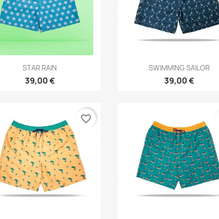
Aperçu rapide
Aperçu rapide


STAR RAIN
SWIMMING SAILOR
39,00 €
39,00 €
favorite_border