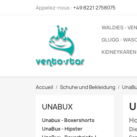
Appelez-nous :
+49 8221 2758075
WALDIES - V
GLUGG - WAS
KIDNEYKAREN
Accueil
Schuhe und Bekleidung
UnaB
U
UNABUX
Ho
Unabux - Boxershorts
UnaBux - Hipster
Di