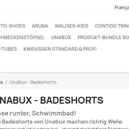
França
ENTO-SHOES
ARUBA
WALDIES-KIDS
CONTIGO TRI
CHBECKENSTÖPSEL
UNABUX
PRODUKT-BUNDLE S
-TUBES
KNIEKISSEN STANDARD & PROFI
ux
Unabux - Badeshorts
NABUX - BADESHORTS
se runter, Schwimmbad!
e Badeshorts von Unabux machen richtig Welle.