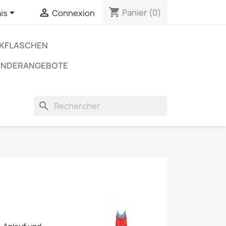
shopping_cart


Panier
(0)
is
Connexion
NKFLASCHEN
ONDERANGEBOTE
search