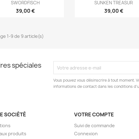
Aperçu rapide
Aperçu rapide


SWORDFISCH
SUNKEN TREASUR
39,00 €
39,00 €
ge 1-9 de 9 article(s)
res spéciales
Vous pouvez vous désinscrire à tout moment. V
informations de contact dans les conditions d'ut
E SOCIÉTÉ
VOTRE COMPTE
tions
Suivi de commande
aux produits
Connexion