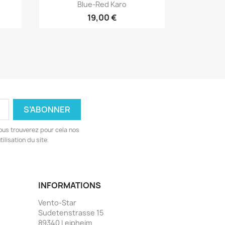
Aperçu rapide

Blue-Red Karo
19,00 €
ous trouverez pour cela nos
ilisation du site.
INFORMATIONS
Vento-Star
Sudetenstrasse 15
89340 Leipheim