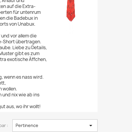
, Anlauf und
en auf die Extra-
perten für untenrum
en die Badebux in
horts von Unabux.
 und vor allem die
e-Short übertragen.
aube. Liebe zu Details,
 Muster gibt es zum
tra exotische Äffchen,
, wenn es nass wird.
tt,
 wollen.
 und nix wie ab ins
t aus, wo ihr wollt!

par :
Pertinence