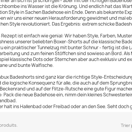
mer an sich ist ja schon geil - aber mit der richtigen Badehose
chbombe ins Wasser ist die Krönung. Und endlich hat das Wart
tion Style in Sachen Badehose ein Ende. Denn als bekannte Ex
en wir uns einer neuen Herausforderung gewidmet und mal eb
hen Style revolutioniert. Das Ergebnis: extrem schicke Bades
 Rezept ist einfach wie genial: Wir haben Style, Farben, Muster
shness unserer beliebten Boxer-Shorts auf die klassische Bad
u ein praktischer Tunnelzug mit bunter Schnur - fertig ist die L
arbeitung und zum feinen Stöffchen sind sowieso an Bord. Als
spiel klassische Dots oder Sternchen aber auch exklusiv und ex
ane und bunte Walfische.
bux Badeshorts sind ganz klar die richtige Style-Entscheidung
 die logische Konsequenz für alle, die auch auf dem Sprungbre
Beckenrand und auf der Flitze-Rutsche eine gute Figur machen
o: Pack die neue Badehose ein, nimm dein kleines Schwesterlein
andbad.
r halt ins Hallenbad oder Freibad oder an den See. Seht doch gu
9 produits.
Trier 