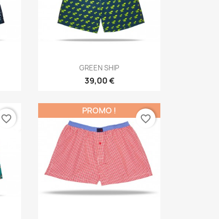
Aperçu rapide

GREEN SHIP
39,00 €
PROMO !
favorite_border
favorite_border