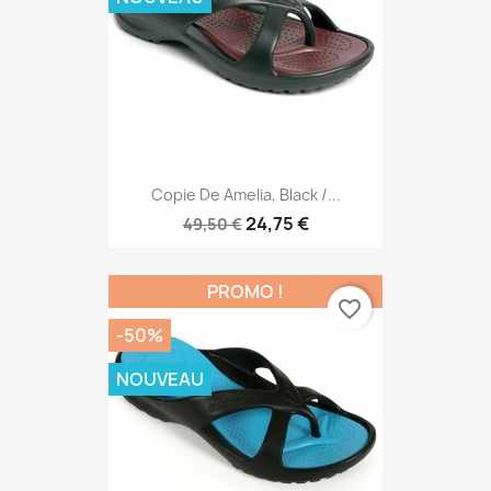
Copie De Amelia, Black /...
24,75 €
49,50 €
PROMO !
favorite_border
-50%
NOUVEAU