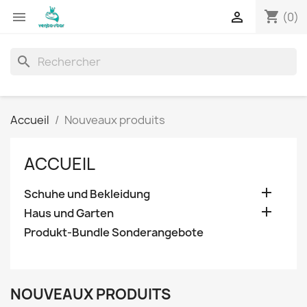
shopping_cart


(0)
search
Accueil
Nouveaux produits
ACCUEIL

Schuhe und Bekleidung

Haus und Garten
Produkt-Bundle Sonderangebote
NOUVEAUX PRODUITS