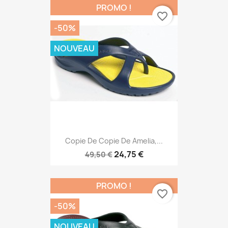
PROMO !
favorite_border
-50%
NOUVEAU
Copie De Copie De Amelia,...
24,75 €
49,50 €
PROMO !
favorite_border
-50%
NOUVEAU