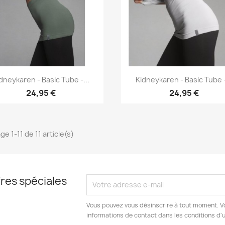
Aperçu rapide
Aperçu rapide


dneykaren - Basic Tube -...
Kidneykaren - Basic Tube -
24,95 €
24,95 €
ge 1-11 de 11 article(s)
res spéciales
Vous pouvez vous désinscrire à tout moment. V
informations de contact dans les conditions d'ut