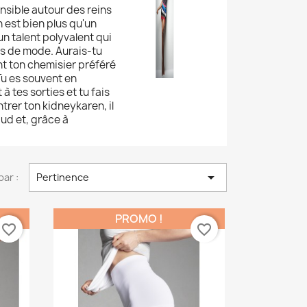
ensible autour des reins
 est bien plus qu'un
un talent polyvalent qui
es de mode. Aurais-tu
t ton chemisier préféré
Tu es souvent en
tes sorties et tu fais
trer ton kidneykaren, il
aud et, grâce à

par :
Pertinence
PROMO !
favorite_border
favorite_border