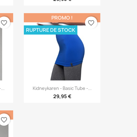
PROMO !
favorite_border
favorite_border
RUPTURE DE STOCK
Aperçu rapide

...
Kidneykaren - Basic Tube -...
29,95 €
favorite_border