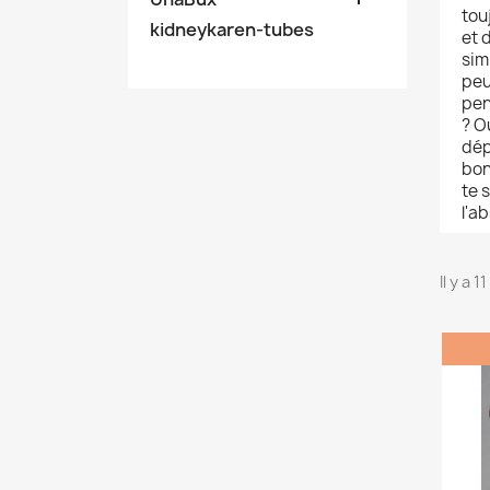
tou
kidneykaren-tubes
et 
sim
peu
pen
? O
dép
bon
te 
l'a
Il y a 1