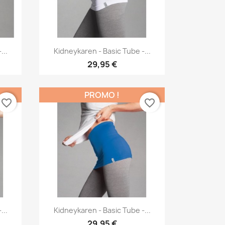
Aperçu rapide

...
Kidneykaren - Basic Tube -...
29,95 €
PROMO !
favorite_border
favorite_border
Aperçu rapide

...
Kidneykaren - Basic Tube -...
29,95 €