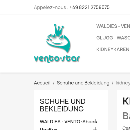
Appelez-nous :
+49 8221 2758075
WALDIES - V
GLUGG - WAS
KIDNEYKAREN
Accueil
Schuhe und Bekleidung
kidne
K
SCHUHE UND
BEKLEIDUNG
B

WALDIES - VENTO-Shoes
Ces

UnaBux