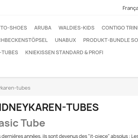
França
ENTO-SHOES
ARUBA
WALDIES-KIDS
CONTIGO TRI
CHBECKENSTÖPSEL
UNABUX
PRODUKT-BUNDLE S
-TUBES
KNIEKISSEN STANDARD & PROFI
ykaren-tubes
IDNEYKAREN-TUBES
asic Tube
 dernières années, ils sont devenus des "it-piece" absolus : L