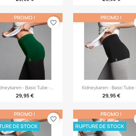
PROMO !
PROMO !
favorite_border
Aperçu rapide
Aperçu rapide


dneykaren - Basic Tube -...
Kidneykaren - Basic Tube -
29,95 €
29,95 €
PROMO !
PROMO !
favorite_border
TURE DE STOCK
RUPTURE DE STOCK