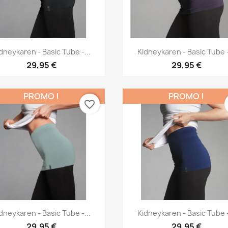
Aperçu rapide
Aperçu rapide


dneykaren - Basic Tube -...
Kidneykaren - Basic Tube -
29,95 €
29,95 €
PROMO !
PROMO !
favorite_border
Aperçu rapide
Aperçu rapide


dneykaren - Basic Tube -...
Kidneykaren - Basic Tube -
29,95 €
29,95 €