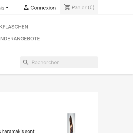
shopping_cart


Panier
(0)
is
Connexion
NKFLASCHEN
ONDERANGEBOTE
search
es haramakis sont