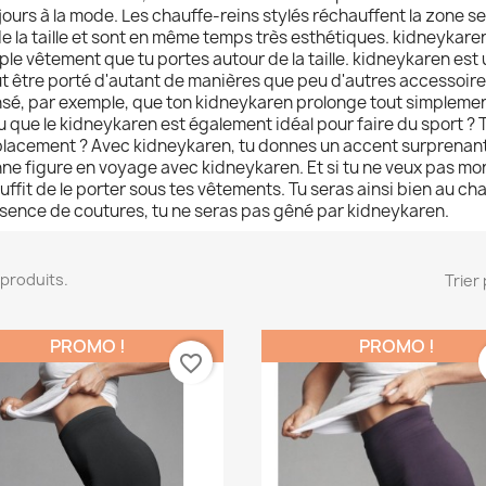
jours à la mode. Les chauffe-reins stylés réchauffent la zone s
de la taille et sont en même temps très esthétiques. kidneykaren
ple vêtement que tu portes autour de la taille. kidneykaren est 
t être porté d'autant de manières que peu d'autres accessoir
sé, par exemple, que ton kidneykaren prolonge tout simplemen
u que le kidneykaren est également idéal pour faire du sport ? 
lacement ? Avec kidneykaren, tu donnes un accent surprenant à 
ne figure en voyage avec kidneykaren. Et si tu ne veux pas mon
suffit de le porter sous tes vêtements. Tu seras ainsi bien au ch
bsence de coutures, tu ne seras pas gêné par kidneykaren.
1 produits.
Trier 
PROMO !
PROMO !
favorite_border