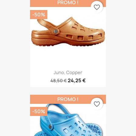
PROMO !
favorite_border
-50%
Juno, Copper
24,25 €
48,50 €
PROMO !
favorite_border
-50%