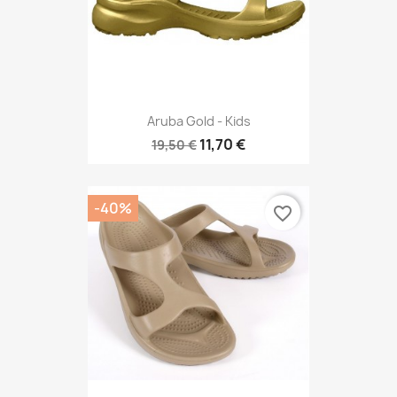
Aruba Gold - Kids
11,70 €
19,50 €
-40%
favorite_border