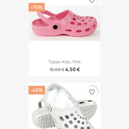
favorite_border
-70%
Topas-Kids, Pink
4,50 €
15,00 €
-40%
favorite_border