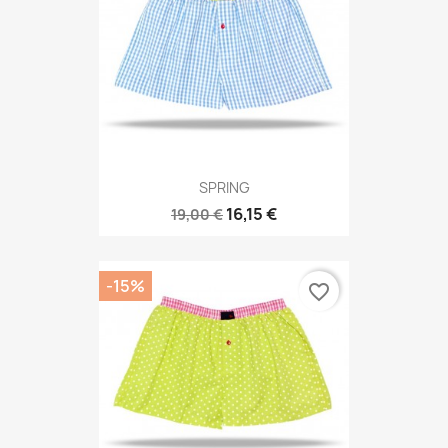
SPRING
16,15 €
19,00 €
-15%
favorite_border