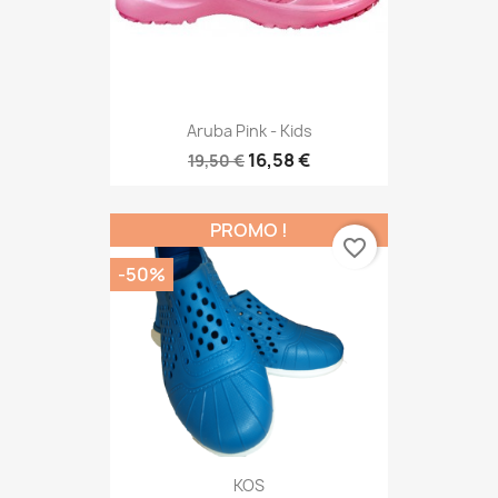
Aruba Pink - Kids
16,58 €
19,50 €
PROMO !
favorite_border
-50%
KOS