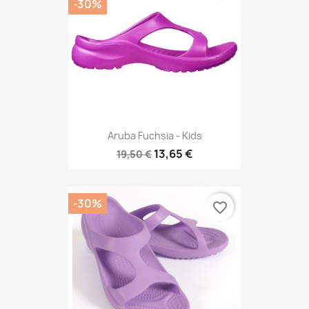
-30%
Aruba Fuchsia - Kids
13,65 €
19,50 €
-30%
favorite_border