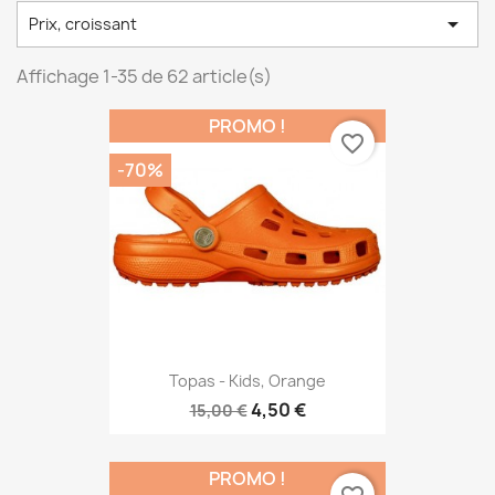

Prix, croissant
Affichage 1-35 de 62 article(s)
PROMO !
favorite_border
-70%
Topas - Kids, Orange
4,50 €
15,00 €
PROMO !