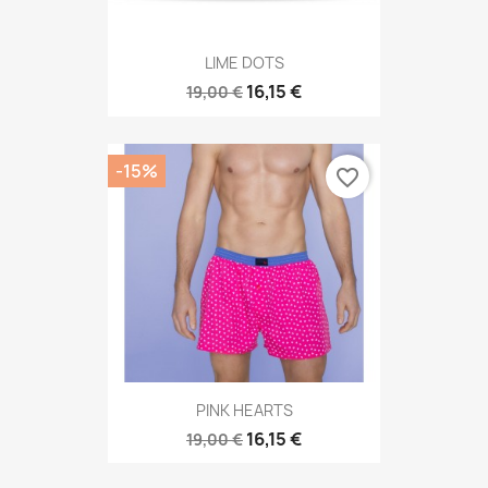
LIME DOTS
16,15 €
19,00 €
-15%
favorite_border
PINK HEARTS
16,15 €
19,00 €