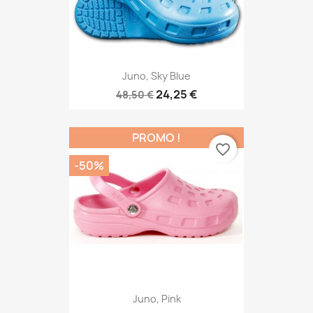
Juno, Sky Blue
24,25 €
48,50 €
PROMO !
favorite_border
-50%
Juno, Pink