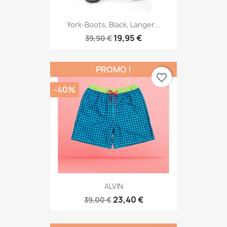
York-Boots, Black, Langer...
19,95 €
39,90 €
PROMO !
favorite_border
-40%
ALVIN
23,40 €
39,00 €