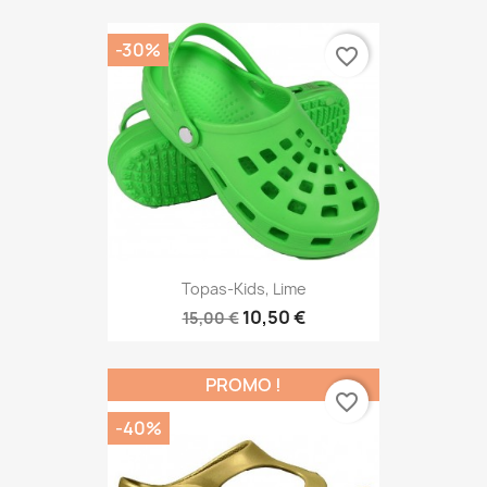
-30%
favorite_border
Topas-Kids, Lime
10,50 €
15,00 €
PROMO !
favorite_border
-40%