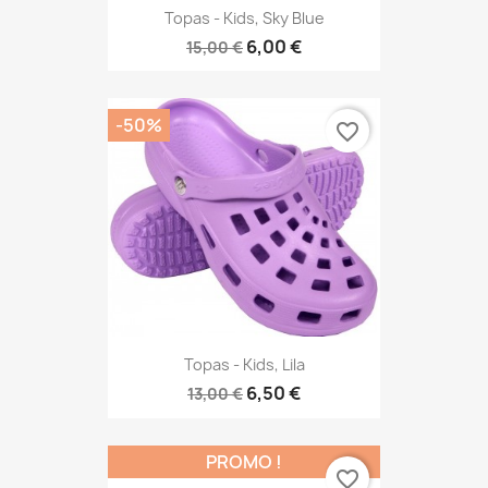
Topas - Kids, Sky Blue
6,00 €
15,00 €
-50%
favorite_border
Topas - Kids, Lila
6,50 €
13,00 €
PROMO !
favorite_border