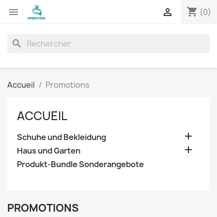
shopping_cart


(0)
search
Accueil
Promotions
ACCUEIL

Schuhe und Bekleidung

Haus und Garten
Produkt-Bundle Sonderangebote
PROMOTIONS