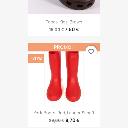
Topas-Kids, Brown
7,50 €
15,00 €
PROMO !
favorite_border
-70%
York-Boots, Red, Langer Schaft
8,70 €
29,00 €