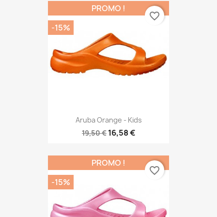
PROMO !
favorite_border
-15%
Aruba Orange - Kids
16,58 €
19,50 €
PROMO !
favorite_border
-15%