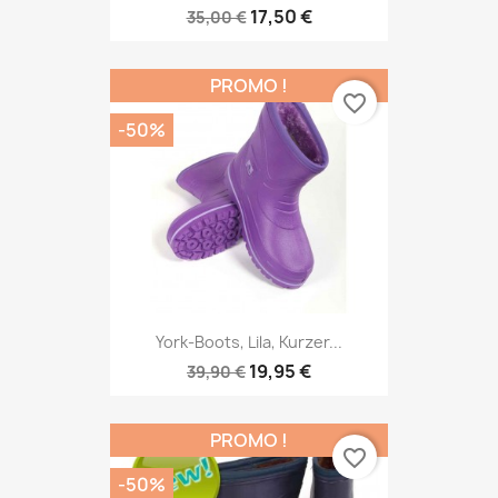
17,50 €
35,00 €
PROMO !
favorite_border
-50%
York-Boots, Lila, Kurzer...
19,95 €
39,90 €
PROMO !
favorite_border
-50%