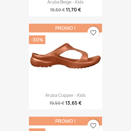
Aruba Beige - Kids
11,70 €
19,50 €
PROMO !
favorite_border
-30%
Aruba Copper - Kids
13,65 €
19,50 €
PROMO !
favorite_border