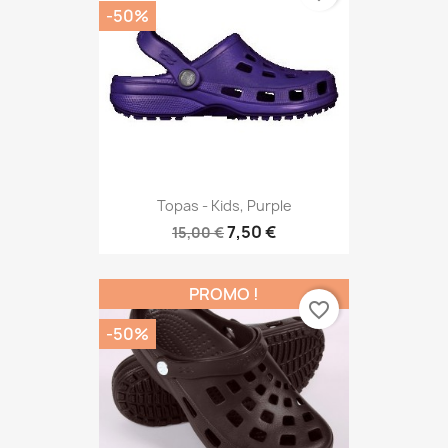
-50%
Topas - Kids, Purple
7,50 €
15,00 €
PROMO !
favorite_border
-50%