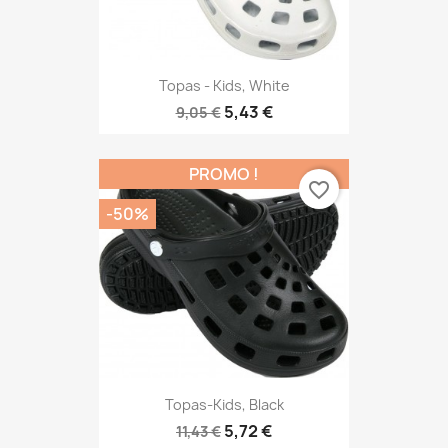
Topas - Kids, White
5,43 €
9,05 €
PROMO !
favorite_border
-50%
Topas-Kids, Black
5,72 €
11,43 €