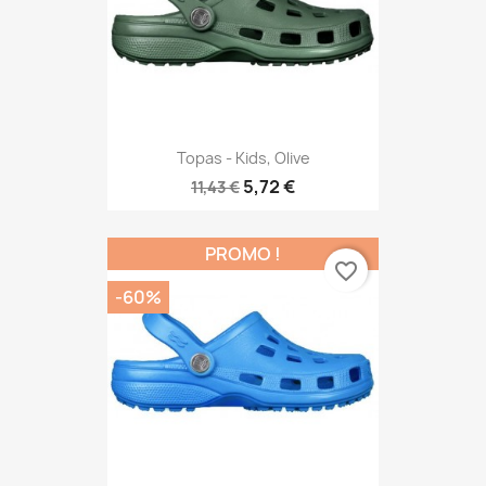
Topas - Kids, Olive
5,72 €
11,43 €
PROMO !
favorite_border
-60%