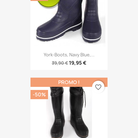
York-Boots, Navy Blue,...
19,95 €
39,90 €
PROMO !
favorite_border
-50%