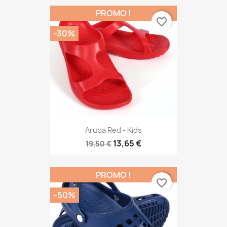
PROMO !
favorite_border
-30%
Aruba Red - Kids
13,65 €
19,50 €
PROMO !
favorite_border
-50%