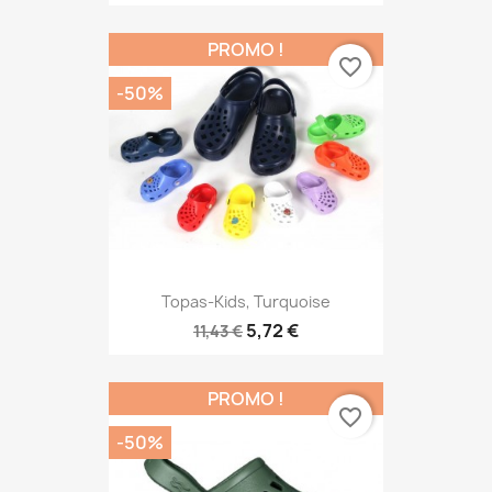
PROMO !
favorite_border
-50%
Topas-Kids, Turquoise
5,72 €
11,43 €
PROMO !
favorite_border
-50%