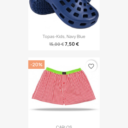
Topas-Kids, Navy Blue
7,50 €
15,00 €
-20%
favorite_border
CARLOS