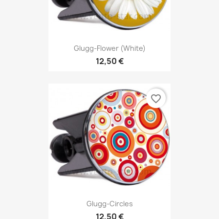
Glugg-Flower (white)
12,50 €
favorite_border
Glugg-Circles
12,50 €