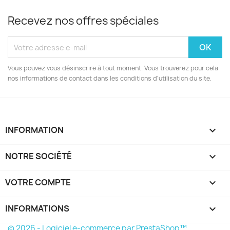
Recevez nos offres spéciales
Vous pouvez vous désinscrire à tout moment. Vous trouverez pour cela
nos informations de contact dans les conditions d'utilisation du site.
INFORMATION

NOTRE SOCIÉTÉ

VOTRE COMPTE

INFORMATIONS
keyboard_arrow_down
© 2026 - Logiciel e-commerce par PrestaShop™