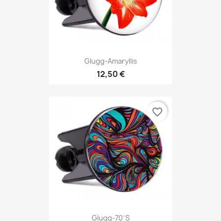
Glugg-Amaryllis
12,50 €
favorite_border
Glugg-70`s