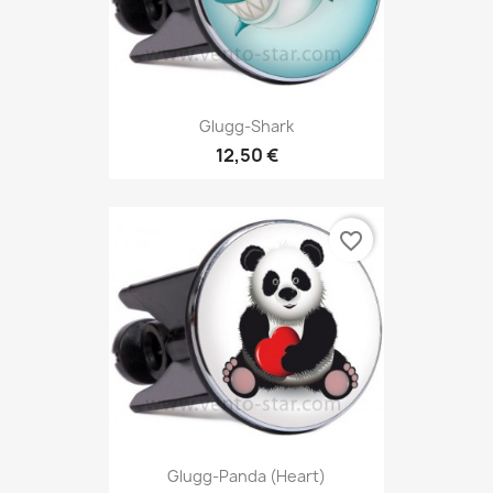
Glugg-Shark
12,50 €
favorite_border
Glugg-Panda (Heart)