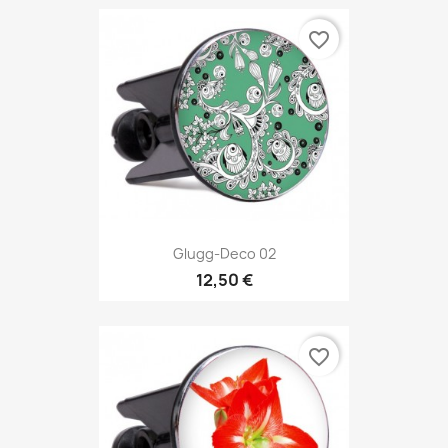
favorite_border
Glugg-Deco 02
12,50 €
favorite_border