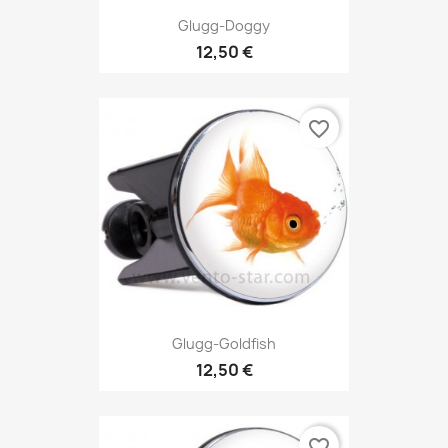
Glugg-Doggy
12,50 €
favorite_border
Glugg-Goldfish
12,50 €
favorite_border