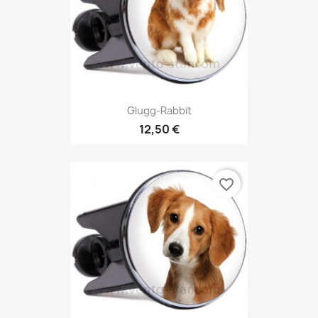
Glugg-Rabbit
12,50 €
favorite_border