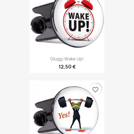
Glugg-Wake Up!
12,50 €
favorite_border