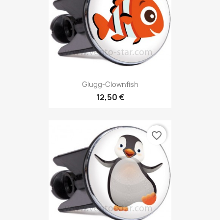
Glugg-Clownfish
12,50 €
favorite_border