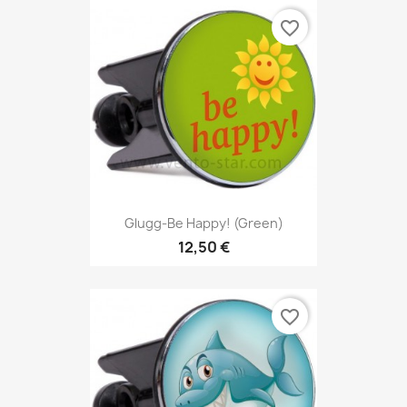
favorite_border
Glugg-Be Happy! (Green)
12,50 €
favorite_border