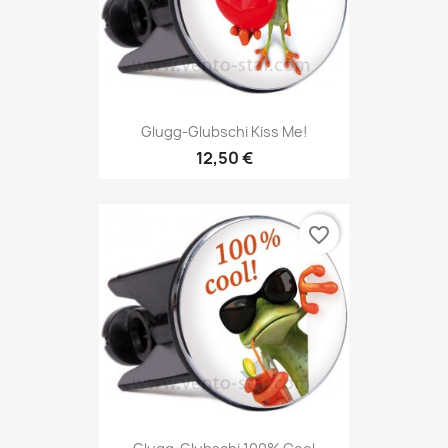
Glugg-Glubschi Kiss Me!
12,50 €
favorite_border