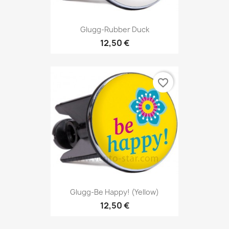
Glugg-Rubber Duck
12,50 €
favorite_border
Glugg-Be Happy! (Yellow)
12,50 €