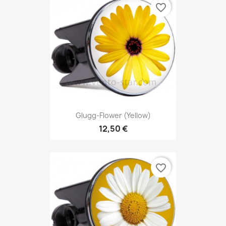
favorite_border
Glugg-Flower (yellow)
12,50 €
favorite_border