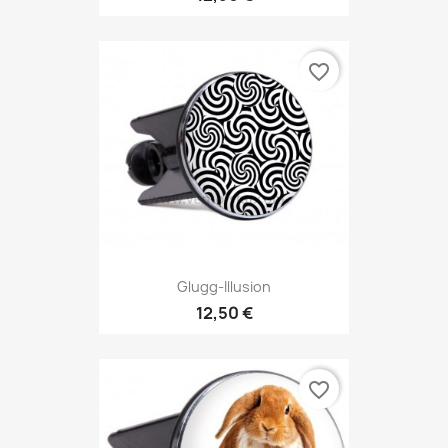
favorite_border
Glugg-Illusion
12,50 €
favorite_border