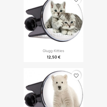
Glugg-Kitties
12,50 €
favorite_border