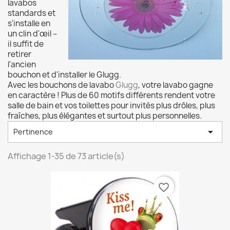
lavabos
standards et
s'installe en
un clin d'œil –
il suffit de
retirer
l'ancien
bouchon et d'installer le Glugg.
Avec les bouchons de lavabo
Glugg
, votre lavabo gagne
en caractère ! Plus de 60 motifs différents rendent votre
salle de bain et vos toilettes pour invités plus drôles, plus
fraîches, plus élégantes et surtout plus personnelles.

Pertinence
Affichage 1-35 de 73 article(s)
favorite_border