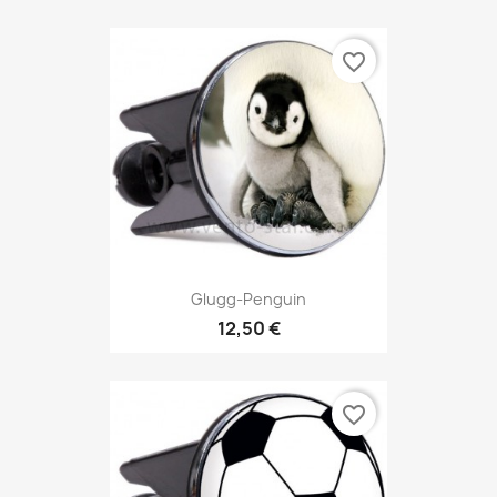
favorite_border
Glugg-Penguin
12,50 €
favorite_border