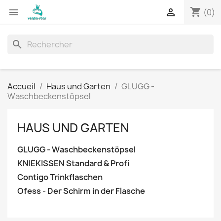
shopping_cart


(0)
search
Accueil
Haus und Garten
GLUGG -
Waschbeckenstöpsel
HAUS UND GARTEN
GLUGG - Waschbeckenstöpsel
KNIEKISSEN Standard & Profi
Contigo Trinkflaschen
Ofess - Der Schirm in der Flasche