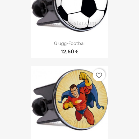
Glugg-Football
12,50 €
favorite_border