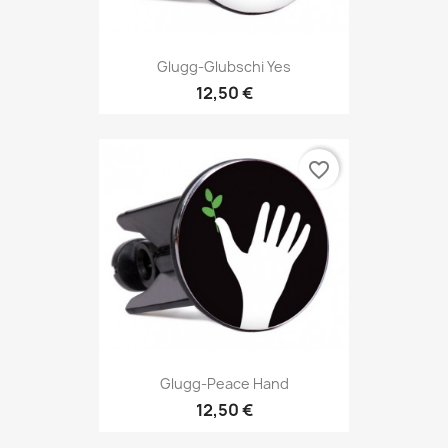
Glugg-Glubschi Yes
12,50 €
favorite_border
Glugg-Peace Hand
12,50 €