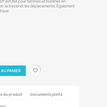
ES® ARUBA pour femmes et hommes en
n, le travail et les déplacements. Également
tique.
favorite_border
 AU PANIER
ls du produit
Documents joints
reen