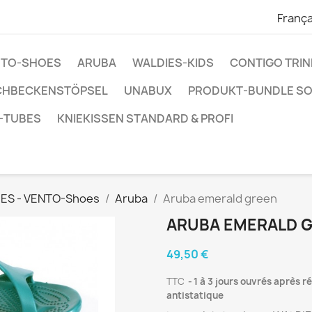
França
ENTO-SHOES
ARUBA
WALDIES-KIDS
CONTIGO TRI
CHBECKENSTÖPSEL
UNABUX
PRODUKT-BUNDLE S
-TUBES
KNIEKISSEN STANDARD & PROFI
ES - VENTO-Shoes
Aruba
Aruba emerald green
ARUBA EMERALD 
49,50 €
TTC
1 à 3 jours ouvrés après r
antistatique