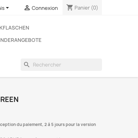
shopping_cart


Panier
(0)
is
Connexion
NKFLASCHEN
ONDERANGEBOTE
search
GREEN
éception du paiement, 2 à 5 jours pour la version