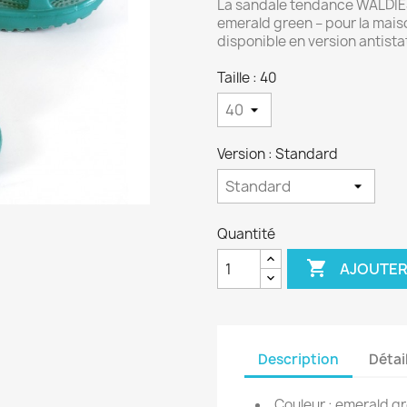
La sandale tendance WALDI
emerald green – pour la maiso
disponible en version antista
Taille : 40
Version : Standard
Quantité

AJOUTER
Description
Détai
Couleur : emerald g