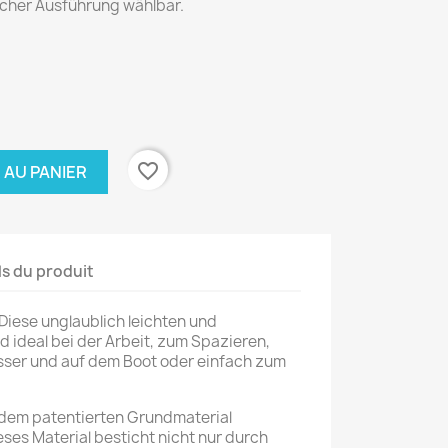
scher Ausführung wählbar.
favorite_border
 AU PANIER
ls du produit
! Diese unglaublich leichten und
 ideal bei der Arbeit, zum Spazieren,
ser und auf dem Boot oder einfach zum
dem patentierten Grundmaterial
eses Material besticht nicht nur durch