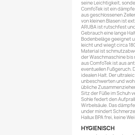
seine Leichtigkeit, sond
ComfoTek ist ein dämpf
aus geschlossenen Zellen.
von kleinen Blasen ist e
ARUBA ist rutschfest und
Gebrauch eine lange Haltb
Bodenbeläge geeignet und
leicht und wiegt circa 1
Material ist schmutzabwe
der Waschmaschine bis m
aus ComfoTek ist aus ant
eventuellen Fußgeruch. 
idealen Halt. Der ultrale
unbeschwerten und wohl
übliche Zusammenziehen
Sitz der Füße im Schuh v
Sohle federt den Aufprall
Wirbelsäule. Das dämpfe
under mindert Schmerze
Hallux BPA frei, keine W
HYGIENISCH