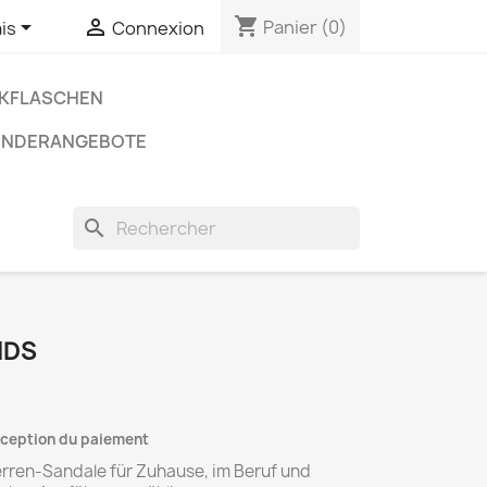
shopping_cart


Panier
(0)
is
Connexion
NKFLASCHEN
ONDERANGEBOTE
search
IDS
réception du paiement
ren-Sandale für Zuhause, im Beruf und