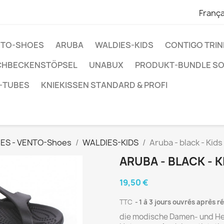
França
ENTO-SHOES
ARUBA
WALDIES-KIDS
CONTIGO TRI
CHBECKENSTÖPSEL
UNABUX
PRODUKT-BUNDLE S
-TUBES
KNIEKISSEN STANDARD & PROFI
ES - VENTO-Shoes
WALDIES-KIDS
Aruba - black - Kids
ARUBA - BLACK - K
19,50 €
TTC
1 à 3 jours ouvrés après 
die modische Damen- und Her