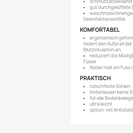
schmutzabweisend u
gut durchgelüftete 
waschmaschinengeei
Desinfektionsmittel.
KOMFORTABEL
ergonomisch geformt
federt den Aufprall de
Blutzirkulation an.
reduziert die Müdig
Füsse
fester Halt am Fus
PRAKTISCH
rutschfeste Sohlen
hinterlassen keine 
für alle Bodenbeleg
ultra leicht
option: mit Antistati