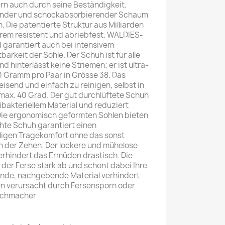
ern auch durch seine Beständigkeit.
ender und schockabsorbierender Schaum
 Die patentierte Struktur aus Milliarden
xtrem resistent und abriebfest. WALDIES-
 garantiert auch bei intensivem
arkeit der Sohle. Der Schuh ist für alle
 hinterlässt keine Striemen; er ist ultra-
80 Gramm pro Paar in Grösse 38. Das
isend und einfach zu reinigen, selbst in
ax. 40 Grad. Der gut durchlüftete Schuh
ibakteriellem Material und reduziert
Die ergonomisch geformten Sohlen bieten
ichte Schuh garantiert einen
igen Tragekomfort ohne das sonst
 der Zehen. Der lockere und mühelose
erhindert das Ermüden drastisch. Die
 der Ferse stark ab und schont dabei Ihre
nde, nachgebende Material verhindert
n verursacht durch Fersensporn oder
eichmacher