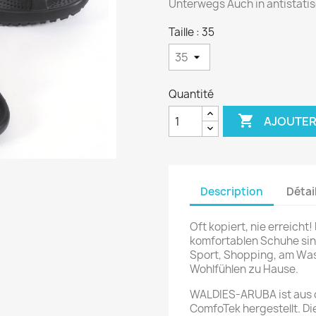
Unterwegs Auch in antistati
Taille : 35
Quantité

AJOUTER
Description
Détai
Oft kopiert, nie erreicht
komfortablen Schuhe sind
Sport, Shopping, am Was
Wohlfühlen zu Hause.
WALDIES-ARUBA ist aus 
ComfoTek hergestellt. Di