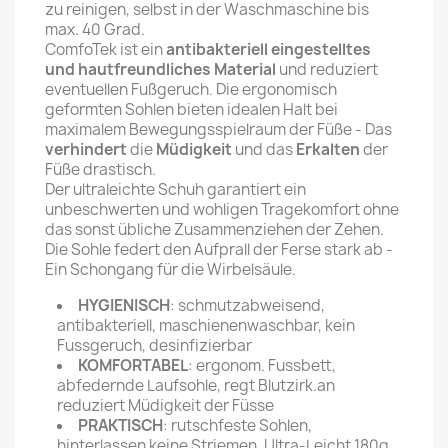
zu reinigen, selbst in der Waschmaschine bis
max. 40 Grad.
ComfoTek ist ein
antibakteriell eingestelltes
und hautfreundliches Material
und reduziert
eventuellen Fußgeruch. Die ergonomisch
geformten Sohlen bieten idealen Halt bei
maximalem Bewegungsspielraum der Füße - Das
verhindert
die
Müdigkeit
und das
Erkalten
der
Füße drastisch.
Der ultraleichte Schuh garantiert ein
unbeschwerten und wohligen Tragekomfort ohne
das sonst übliche Zusammenziehen der Zehen.
Die Sohle federt den Aufprall der Ferse stark ab -
Ein Schongang für die Wirbelsäule.
HYGIENISCH
: schmutzabweisend,
antibakteriell, maschienenwaschbar, kein
Fussgeruch, desinfizierbar
KOMFORTABEL
: ergonom. Fussbett,
abfedernde Laufsohle, regt Blutzirk.an
reduziert Müdigkeit der Füsse
PRAKTISCH
: rutschfeste Sohlen,
hinterlassen keine Striemen, Ultra-Leicht 180g,