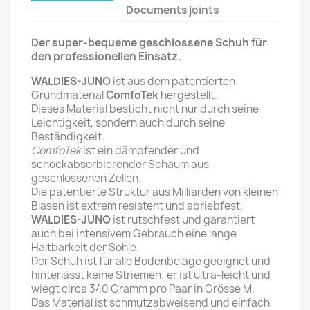
Documents joints
Der super-bequeme geschlossene Schuh für
den professionellen Einsatz.
WALDIES-JUNO
ist aus dem patentierten
Grundmaterial
ComfoTek
hergestellt.
Dieses Material besticht nicht nur durch seine
Leichtigkeit, sondern auch durch seine
Beständigkeit.
ComfoTek
ist ein dämpfender und
schockabsorbierender Schaum aus
geschlossenen Zellen.
Die patentierte Struktur aus Milliarden von kleinen
Blasen ist extrem resistent und abriebfest.
WALDIES-JUNO
ist rutschfest und garantiert
auch bei intensivem Gebrauch eine lange
Haltbarkeit der Sohle.
Der Schuh ist für alle Bodenbeläge geeignet und
hinterlässt keine Striemen; er ist ultra-leicht und
wiegt circa 340 Gramm pro Paar in Grösse M.
Das Material ist schmutzabweisend und einfach