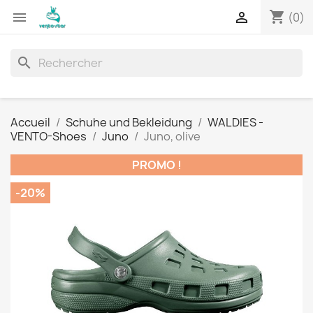
shopping_cart


(0)
search
Accueil
Schuhe und Bekleidung
WALDIES -
VENTO-Shoes
Juno
Juno, olive
PROMO !
-20%