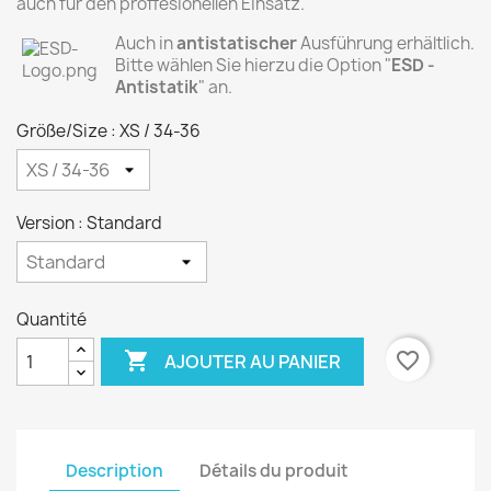
auch für den proffesionellen Einsatz.
Auch in
antistatischer
Ausführung erhältlich.
Bitte wählen Sie hierzu die Option "
ESD -
Antistatik
" an.
Größe/Size : XS / 34-36
Version : Standard
Quantité

favorite_border
AJOUTER AU PANIER
Description
Détails du produit