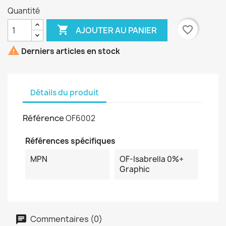
Quantité

favorite_border
AJOUTER AU PANIER

Derniers articles en stock
Détails du produit
Référence
OF6002
Références spécifiques
MPN
OF-Isabrella 0%+
Graphic
Commentaires (0)