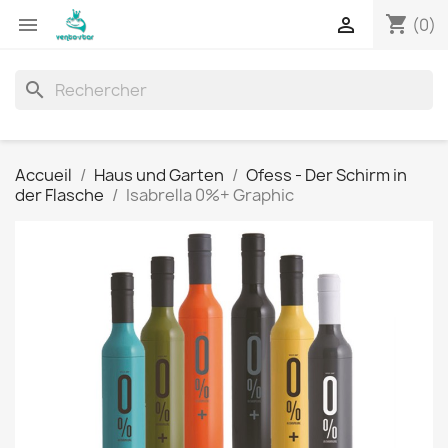
shopping_cart


(0)
search
Accueil
Haus und Garten
Ofess - Der Schirm in
der Flasche
Isabrella 0%+ Graphic