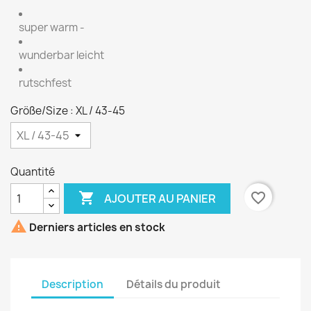
super warm -
wunderbar leicht
rutschfest
Größe/Size : XL / 43-45
Quantité

favorite_border
AJOUTER AU PANIER

Derniers articles en stock
Description
Détails du produit