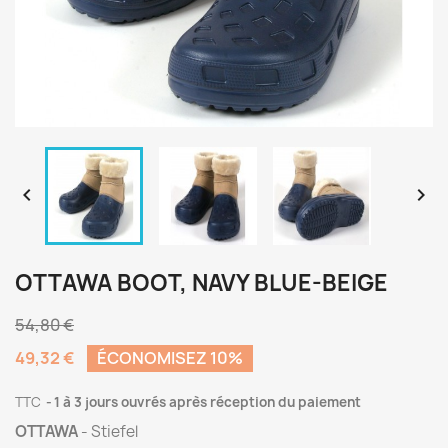


OTTAWA BOOT, NAVY BLUE-BEIGE
54,80 €
49,32 €
ÉCONOMISEZ 10%
TTC
1 à 3 jours ouvrés après réception du paiement
OTTAWA
- Stiefel