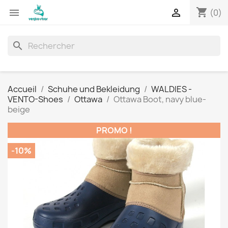
shopping_cart


(0)
search
Accueil
Schuhe und Bekleidung
WALDIES -
VENTO-Shoes
Ottawa
Ottawa Boot, navy blue-
beige
PROMO !
-10%