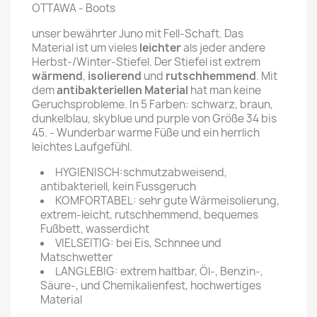
OTTAWA - Boots
unser bewährter Juno mit Fell-Schaft. Das
Material ist um vieles
leichter
als jeder andere
Herbst-/Winter-Stiefel. Der Stiefel ist extrem
wärmend
,
isolierend
und
rutschhemmend
. Mit
dem
antibakteriellen Material
hat man keine
Geruchsprobleme. In 5 Farben: schwarz, braun,
dunkelblau, skyblue und purple von Größe 34 bis
45. - Wunderbar warme Füße und ein herrlich
leichtes Laufgefühl.
HYGIENISCH:schmutzabweisend,
antibakteriell, kein Fussgeruch
KOMFORTABEL: sehr gute Wärmeisolierung,
extrem-leicht, rutschhemmend, bequemes
Fußbett, wasserdicht
VIELSEITIG: bei Eis, Schnnee und
Matschwetter
LANGLEBIG: extrem haltbar, Öl-, Benzin-,
Säure-, und Chemikalienfest, hochwertiges
Material