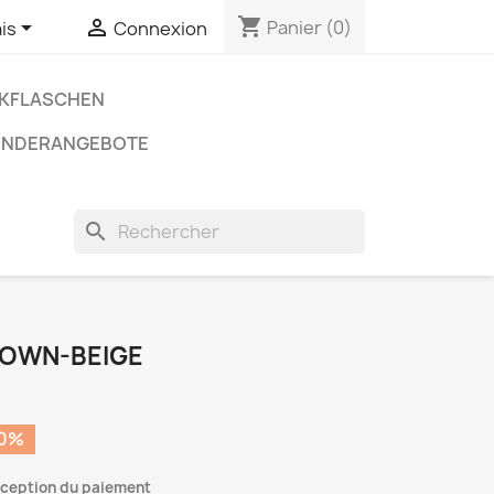
shopping_cart


Panier
(0)
is
Connexion
NKFLASCHEN
ONDERANGEBOTE
search
ROWN-BEIGE
30%
réception du paiement