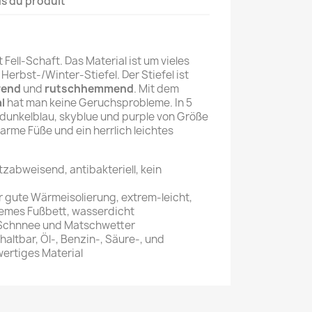
ls du produit
Fell-Schaft. Das Material ist um vieles
Herbst-/Winter-Stiefel. Der Stiefel ist
rend
und
rutschhemmend
. Mit dem
l
hat man keine Geruchsprobleme. In 5
 dunkelblau, skyblue und purple von Größe
arme Füße und ein herrlich leichtes
abweisend, antibakteriell, kein
gute Wärmeisolierung, extrem-leicht,
mes Fußbett, wasserdicht
, Schnnee und Matschwetter
altbar, Öl-, Benzin-, Säure-, und
ertiges Material