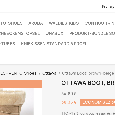
França
ENTO-SHOES
ARUBA
WALDIES-KIDS
CONTIGO TRI
CHBECKENSTÖPSEL
UNABUX
PRODUKT-BUNDLE S
-TUBES
KNIEKISSEN STANDARD & PROFI
ES - VENTO-Shoes
Ottawa
Ottawa Boot, brown-beige
OTTAWA BOOT, B
54,80 €
38,36 €
ÉCONOMISEZ 
TTC
1 à 3 jours ouvrés après 