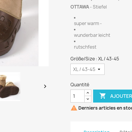
OTTAWA
- Stiefel
super warm -
wunderbar leicht
rutschfest
Größe/Size : XL / 43-45
Quantité


AJOUTER

Derniers articles en sto