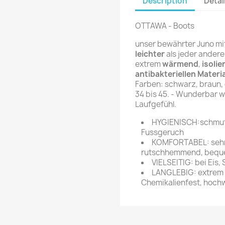
Description
Détai
OTTAWA - Boots
unser bewährter Juno mit 
leichter
als jeder andere 
extrem
wärmend
,
isolie
antibakteriellen Materia
Farben: schwarz, braun,
34 bis 45. - Wunderbar w
Laufgefühl.
HYGIENISCH:schmutz
Fussgeruch
KOMFORTABEL: sehr 
rutschhemmend, beque
VIELSEITIG: bei Eis
LANGLEBIG: extrem h
Chemikalienfest, hochw