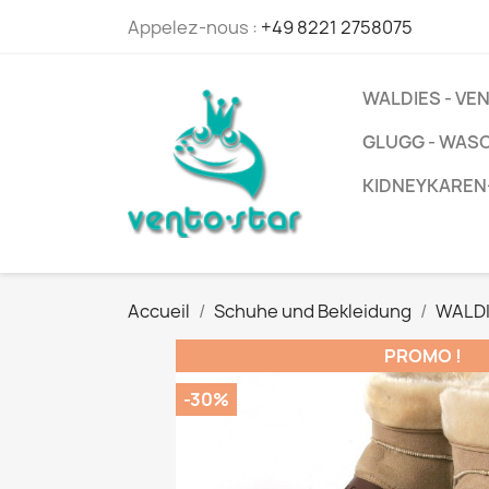
Appelez-nous :
+49 8221 2758075
WALDIES - V
GLUGG - WAS
KIDNEYKAREN
Accueil
Schuhe und Bekleidung
WALDI
PROMO !
-30%