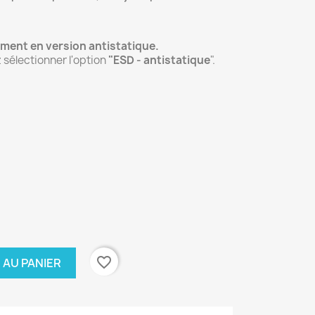
ment en version antistatique.
z sélectionner l'option
"ESD - antistatique
".
favorite_border
 AU PANIER