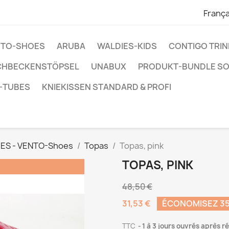
França
ENTO-SHOES
ARUBA
WALDIES-KIDS
CONTIGO TRI
CHBECKENSTÖPSEL
UNABUX
PRODUKT-BUNDLE S
-TUBES
KNIEKISSEN STANDARD & PROFI
ES - VENTO-Shoes
Topas
Topas, pink
TOPAS, PINK
48,50 €
31,53 €
ÉCONOMISEZ 3
TTC
1 à 3 jours ouvrés après r