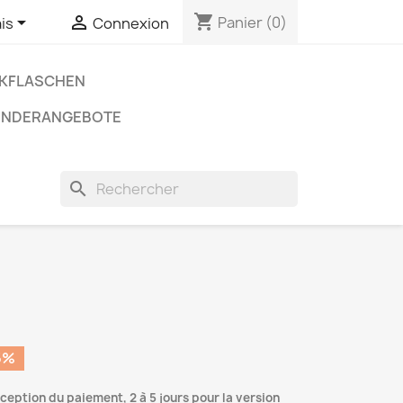
shopping_cart


Panier
(0)
is
Connexion
NKFLASCHEN
ONDERANGEBOTE
search
5%
éception du paiement, 2 à 5 jours pour la version