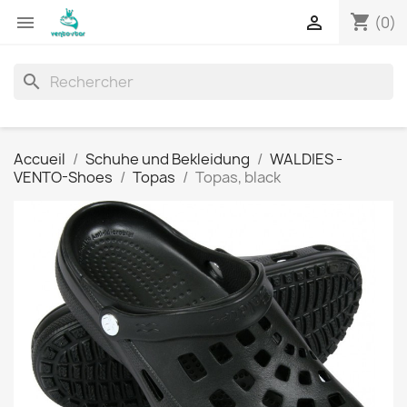
shopping_cart


(0)
search
Accueil
Schuhe und Bekleidung
WALDIES -
VENTO-Shoes
Topas
Topas, black