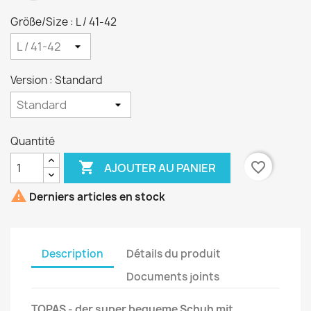
Größe/Size : L / 41-42
Version : Standard
Quantité

favorite_border
AJOUTER AU PANIER

Derniers articles en stock
Description
Détails du produit
Documents joints
TOPAS - der super bequeme Schuh mit