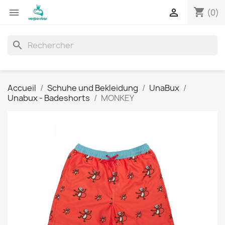
shopping_cart


(0)
search
Accueil
Schuhe und Bekleidung
UnaBux
Unabux - Badeshorts
MONKEY