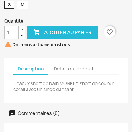
S
M
Quantité

favorite_border
AJOUTER AU PANIER

Derniers articles en stock
Description
Détails du produit
Unabux short de bain MONKEY, short de couleur
corail avec un singe dansant
Commentaires (0)