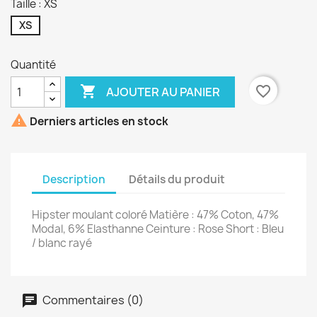
Taille : XS
XS
Quantité

favorite_border
AJOUTER AU PANIER

Derniers articles en stock
Description
Détails du produit
Hipster moulant coloré Matière : 47% Coton, 47%
Modal, 6% Elasthanne Ceinture : Rose Short : Bleu
/ blanc rayé
Commentaires (0)