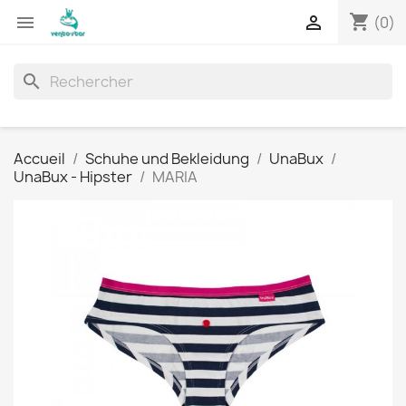
shopping_cart


(0)
search
Accueil
Schuhe und Bekleidung
UnaBux
UnaBux - Hipster
MARIA