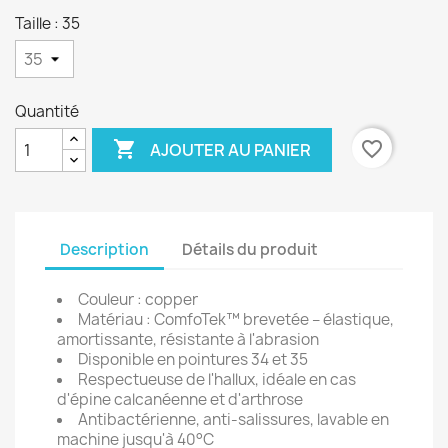
Taille : 35
Quantité

favorite_border
AJOUTER AU PANIER
Description
Détails du produit
Couleur : copper
Matériau : ComfoTek™ brevetée – élastique,
amortissante, résistante à l'abrasion
Disponible en pointures 34 et 35
Respectueuse de l'hallux, idéale en cas
d'épine calcanéenne et d'arthrose
Antibactérienne, anti-salissures, lavable en
machine jusqu'à 40°C