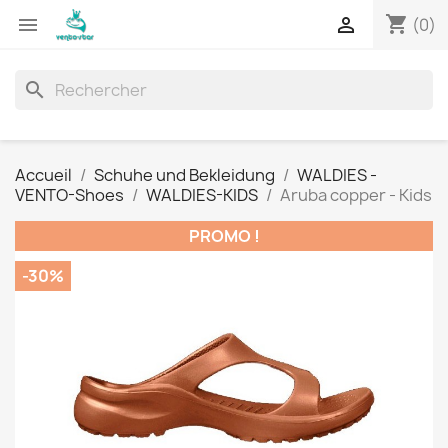
shopping_cart


(0)
search
Accueil
Schuhe und Bekleidung
WALDIES -
VENTO-Shoes
WALDIES-KIDS
Aruba copper - Kids
PROMO !
-30%